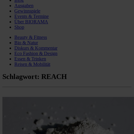
Blog
Ausgaben
Gewinnspiele
Events & Termine
Über BIORAMA
Shop
Beauty & Fitness
Bio & Natur
Diskurs & Kommentar
Eco Fashion & Design
Essen & Trinken
Reisen & Mobilität
Schlagwort:
REACH