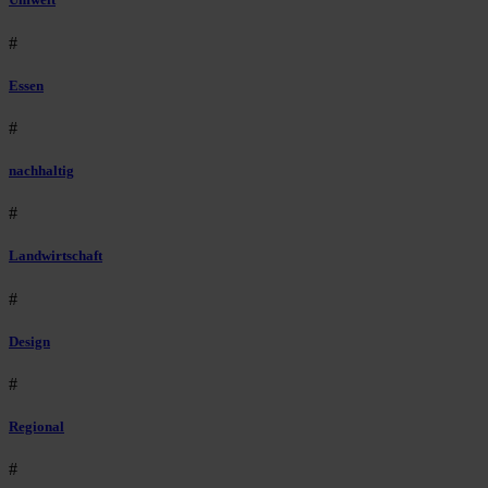
#
Essen
#
nachhaltig
#
Landwirtschaft
#
Design
#
Regional
#