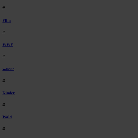
#
Film
#
WWF
#
wasser
#
Kinder
#
Wald
#