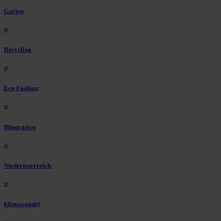
Garten
#
Recycling
#
Eco Fashion
#
Illustration
#
Niederösterreich
#
klimawandel