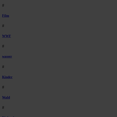
#
Film
#
WWF
#
wasser
#
Kinder
#
Wald
#