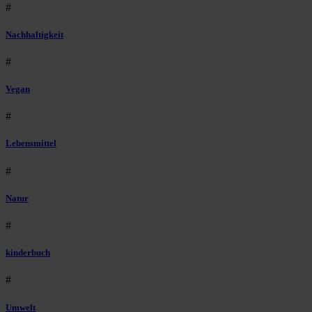
#
Nachhaltigkeit
#
Vegan
#
Lebensmittel
#
Natur
#
kinderbuch
#
Umwelt