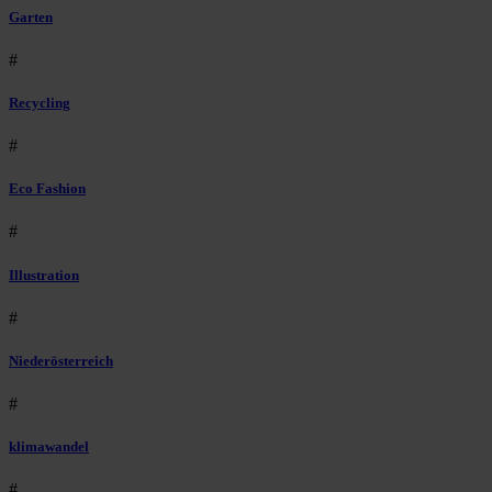
Garten
#
Recycling
#
Eco Fashion
#
Illustration
#
Niederösterreich
#
klimawandel
#