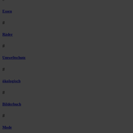
Essen
#
Räder
#
Umweltschutz
#
ökologisch
#
Bilderbuch
#
Mode