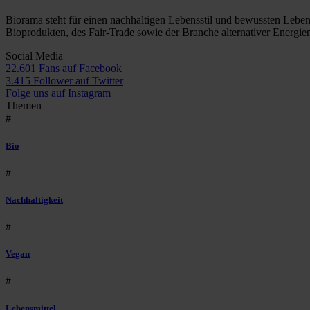
Biorama steht für einen nachhaltigen Lebensstil und bewussten Lebe
Bioprodukten, des Fair-Trade sowie der Branche alternativer Energie
Social Media
22.601 Fans auf Facebook
3.415 Follower auf Twitter
Folge uns auf Instagram
Themen
#
Bio
#
Nachhaltigkeit
#
Vegan
#
Lebensmittel