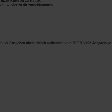
 inziwschen oft zu Hause.
 voll wieder zu dir zurückkommen.
spiele & Ausgaben übersichtlich aufbereitet vom BIORAMA-Magazin pe