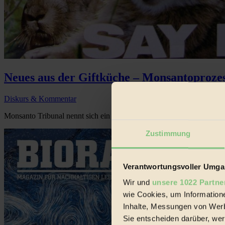
Neues aus der Giftküche – Monsantoproze
Diskurs & Kommentar
Monsanto Tribunal nennt sich ein Zusammenschluss von Organisation
Zustimmung
Verantwortungsvoller Umgan
Wir und
unsere 1022 Partne
wie Cookies, um Information
Inhalte, Messungen von Werb
Sie entscheiden darüber, wer