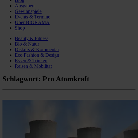
Blog
Ausgaben
Gewinnspiele
Events & Termine
Über BIORAMA
Shop
Beauty & Fitness
Bio & Natur
Diskurs & Kommentar
Eco Fashion & Design
Essen & Trinken
Reisen & Mobilität
Schlagwort:
Pro Atomkraft