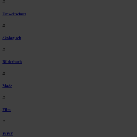
#
Umweltschutz
#
ökologisch
#
Bilderbuch
#
Mode
#
Film
#
WWF