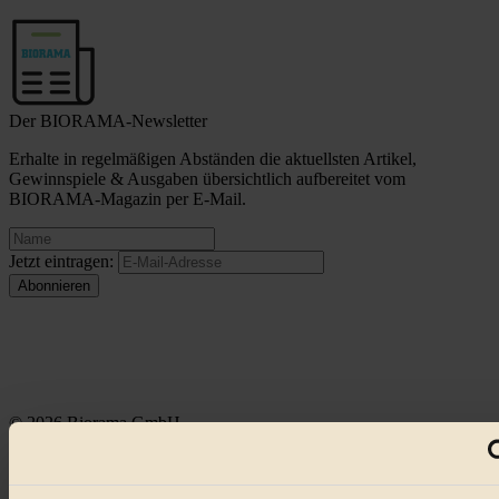
Der BIORAMA-Newsletter
Erhalte in regelmäßigen Abständen die aktuellsten Artikel,
Gewinnspiele & Ausgaben übersichtlich aufbereitet vom
BIORAMA-Magazin per E-Mail.
Jetzt eintragen:
© 2026 Biorama GmbH
Impressum & Disclaimer
Datenschutz