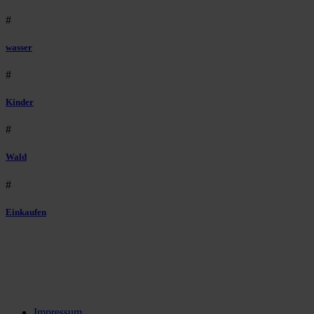
#
wasser
#
Kinder
#
Wald
#
Einkaufen
Impressum