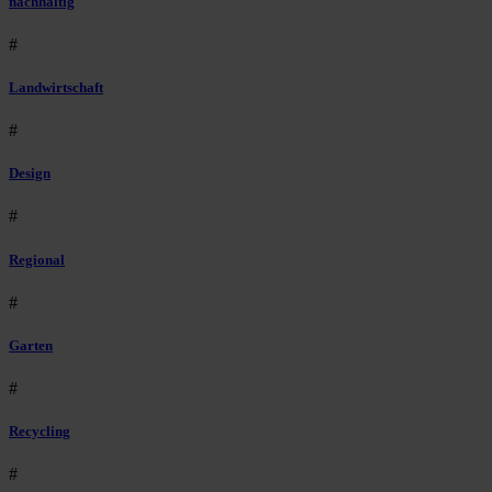
nachhaltig
#
Landwirtschaft
#
Design
#
Regional
#
Garten
#
Recycling
#