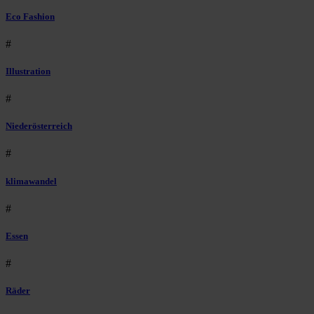
Eco Fashion
#
Illustration
#
Niederösterreich
#
klimawandel
#
Essen
#
Räder