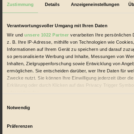
Mediadaten
Zustimmung
Details
Anzeigeneinstellungen
Üb
Biorama steht für einen nachhaltigen Lebensstil und bewussten
Lebenswandel. Es ist eine moderne Plattform für Ideen, Menschen
und Produkte, ein Leitfaden im schnell wachsenden Markt des
Verantwortungsvoller Umgang mit Ihren Daten
Handels mit Bioprodukten, des Fair-Trade sowie der Branche
alternativer Energien.
Wir und
unsere 1022 Partner
verarbeiten Ihre persönlichen 
z. B. Ihre IP-Adresse, mithilfe von Technologien wie Cookies
Social Media
22.601 Fans auf Facebook
Informationen auf Ihrem Gerät zu speichern und darauf zuzu
3.415 Follower auf Twitter
so personalisierte Werbung und Inhalte, Messungen von We
Folge uns auf Instagram
Inhalten, Zielgruppenforschung sowie Entwicklung von Ange
Themen
#
ermöglichen. Sie entscheiden darüber, wer Ihre Daten für we
Zwecke nutzt. Sie können Ihre Einwilligung jederzeit über di
Bio
Erklärung oder durch Klicken auf das Privacy Trigger Symbo
oder widerrufen
#
Einwilligungsauswahl
Nachhaltigkeit
Wenn Sie es erlauben, würden wir auch gerne:
Notwendig
Informationen über Ihre geografische Lage erfassen, 
#
auf einige Meter genau sein können
Präferenzen
Vegan
Ihr Gerät durch aktives Scannen nach bestimmten 