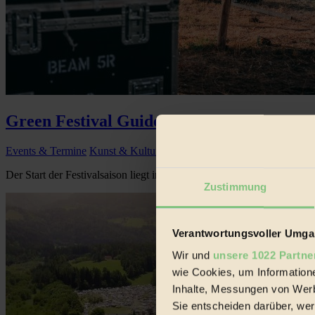
Green Festival Guide 2019
Events & Termine
Kunst & Kultur
Der Start der Festivalsaison liegt in nicht mehr allzu weiter Ferne – 
Zustimmung
Verantwortungsvoller Umgan
Wir und
unsere 1022 Partne
wie Cookies, um Information
Inhalte, Messungen von Werb
Sie entscheiden darüber, wer