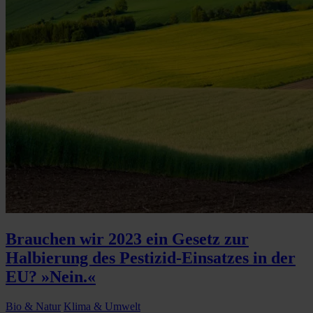
Brauchen wir 2023 ein Gesetz zur
Halbierung des Pestizid-Einsatzes in der
EU? »Nein.«
Bio & Natur
Klima & Umwelt