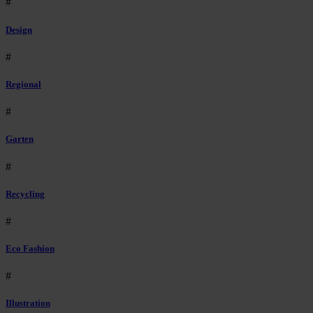
#
Design
#
Regional
#
Garten
#
Recycling
#
Eco Fashion
#
Illustration