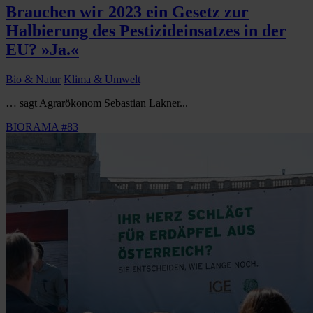
Brauchen wir 2023 ein Gesetz zur
Halbierung des Pestizideinsatzes in der
EU? »Ja.«
Bio & Natur
Klima & Umwelt
… sagt Agrarökonom Sebastian Lakner...
BIORAMA #83