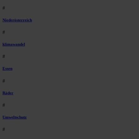
#
Niederösterreich
#
klimawandel
#
Essen
#
Räder
#
Umweltschutz
#