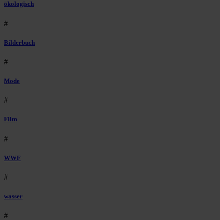
ökologisch
#
Bilderbuch
#
Mode
#
Film
#
WWF
#
wasser
#