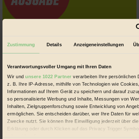
Coverstory
GROSSER WIRBEL um Versuche, den Ozean und
Zustimmung
Details
Anzeigeneinstellungen
Üb
seine Bewegungen festzuhalten.
Außerdem im Heft
Verantwortungsvoller Umgang mit Ihren Daten
RISKANT:
Wenn Meeres- und Wildvögel im
Wir und
unsere 1022 Partner
verarbeiten Ihre persönlichen 
Freilandhühnerbetrieb vorbeischauen.
GEMEIN:
Tropische Stechmücken fühlen sich in
z. B. Ihre IP-Adresse, mithilfe von Technologien wie Cookies
Mitteleuropa inziwschen oft zu Hause.
Informationen auf Ihrem Gerät zu speichern und darauf zuzu
GEMEINER:
Es gibt nun Weinflaschen, die nach
so personalisierte Werbung und Inhalte, Messungen von We
Entleerung voll wieder zu dir zurückkommen.
Inhalten, Zielgruppenforschung sowie Entwicklung von Ange
ermöglichen. Sie entscheiden darüber, wer Ihre Daten für we
Zwecke nutzt. Sie können Ihre Einwilligung jederzeit über di
Erklärung oder durch Klicken auf das Privacy Trigger Symbo
oder widerrufen
Der BIORAMA-Newsletter