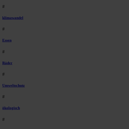
#
klimawandel
#
Essen
#
Räder
#
Umweltschutz
#
ökologisch
#