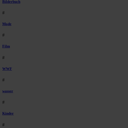
Bilderbuch
#
Mode
#
Film
#
WWF
#
wasser
#
Kinder
#