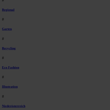
#
Regional
#
Garten
#
Recycling
#
Eco Fashion
#
Illustration
#
Niederösterreich