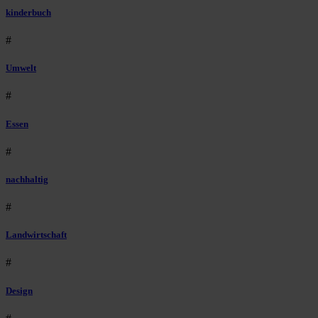
kinderbuch
#
Umwelt
#
Essen
#
nachhaltig
#
Landwirtschaft
#
Design