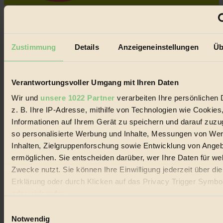
Coverstory
GROSSER WIRBEL um Versuche, den Ozean und
seine Bewegungen festzuhalten.
Zustimmung
Details
Anzeigeneinstellungen
Üb
Außerdem im Heft
RISKANT:
Wenn Meeres- und Wildvögel im
Verantwortungsvoller Umgang mit Ihren Daten
Freilandhühnerbetrieb vorbeischauen.
GEMEIN:
Tropische Stechmücken fühlen sich in
Wir und
unsere 1022 Partner
verarbeiten Ihre persönlichen 
Mitteleuropa inziwschen oft zu Hause.
z. B. Ihre IP-Adresse, mithilfe von Technologien wie Cookies
GEMEINER:
Es gibt nun Weinflaschen, die nach
Entleerung voll wieder zu dir zurückkommen.
Informationen auf Ihrem Gerät zu speichern und darauf zuzu
so personalisierte Werbung und Inhalte, Messungen von We
Inhalten, Zielgruppenforschung sowie Entwicklung von Ange
ermöglichen. Sie entscheiden darüber, wer Ihre Daten für we
Zwecke nutzt. Sie können Ihre Einwilligung jederzeit über di
Der BIORAMA-Newsletter
Erklärung oder durch Klicken auf das Privacy Trigger Symbo
oder widerrufen
Erhalte in regelmäßigen Abständen die aktuellsten Artikel,
Gewinnspiele & Ausgaben übersichtlich aufbereitet vom
Einwilligungsauswahl
BIORAMA-Magazin per E-Mail.
Wenn Sie es erlauben, würden wir auch gerne:
Notwendig