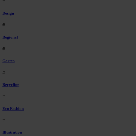
#
Design
#
Regional
#
Garten
#
Recycling
#
Eco Fashion
#
Illustration