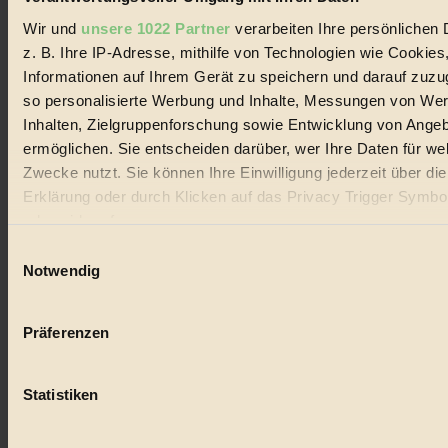
Wir und
unsere 1022 Partner
verarbeiten Ihre persönlichen 
z. B. Ihre IP-Adresse, mithilfe von Technologien wie Cookies
Informationen auf Ihrem Gerät zu speichern und darauf zuzu
so personalisierte Werbung und Inhalte, Messungen von We
Coverstory
Inhalten, Zielgruppenforschung sowie Entwicklung von Ange
GROSSER WIRBEL um Versuche, den Ozean und
ermöglichen. Sie entscheiden darüber, wer Ihre Daten für we
seine Bewegungen festzuhalten.
Zwecke nutzt. Sie können Ihre Einwilligung jederzeit über di
Erklärung oder durch Klicken auf das Privacy Trigger Symbo
Außerdem im Heft
oder widerrufen
RISKANT:
Wenn Meeres- und Wildvögel im
Einwilligungsauswahl
Freilandhühnerbetrieb vorbeischauen.
Wenn Sie es erlauben, würden wir auch gerne:
GEMEIN:
Tropische Stechmücken fühlen sich in
Notwendig
Mitteleuropa inziwschen oft zu Hause.
Informationen über Ihre geografische Lage erfassen, 
GEMEINER:
Es gibt nun Weinflaschen, die nach
auf einige Meter genau sein können
Entleerung voll wieder zu dir zurückkommen.
Präferenzen
Ihr Gerät durch aktives Scannen nach bestimmten 
(Fingerprinting) identifizieren
Statistiken
Erfahren Sie mehr darüber, wie Ihre persönlichen Daten verar
werden, und legen Sie Ihre Präferenzen im
Abschnitt Einzel
Der BIORAMA-Newsletter
fest.