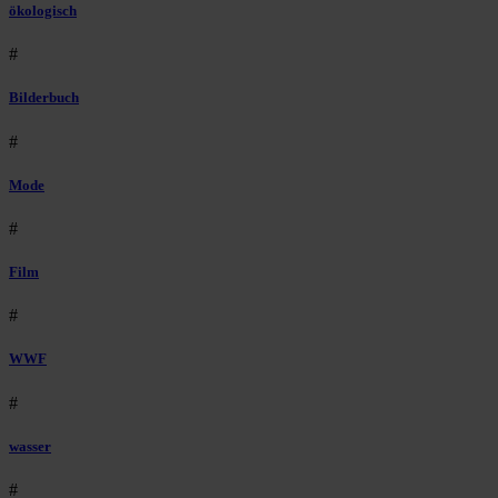
ökologisch
#
Bilderbuch
#
Mode
#
Film
#
WWF
#
wasser
#