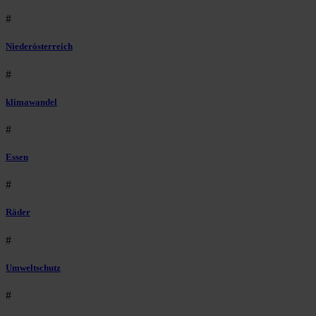
#
Niederösterreich
#
klimawandel
#
Essen
#
Räder
#
Umweltschutz
#