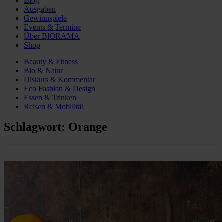
Blog
Ausgaben
Gewinnspiele
Events & Termine
Über BIORAMA
Shop
Beauty & Fitness
Bio & Natur
Diskurs & Kommentar
Eco Fashion & Design
Essen & Trinken
Reisen & Mobilität
Schlagwort:
Orange