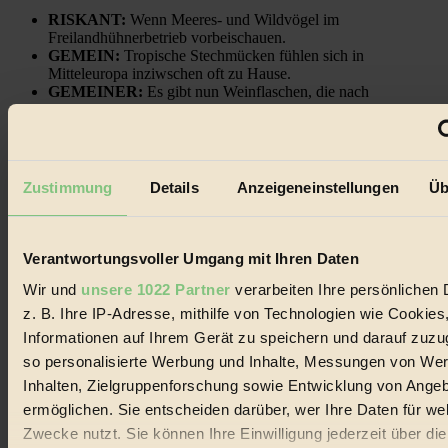
RISKANT:
Wenn Meeres- und Wildvögel im
Freilandhühnerbetrieb vorbeischauen.
GEMEIN:
Tropische Stechmücken fühlen sich in
Mitteleuropa inziwschen oft zu Hause.
GEMEINER:
Es gibt nun Weinflaschen, die nach
Entleerung voll wieder zu dir zurückkommen.
Zustimmung
Details
Anzeigeneinstellungen
Üb
Der BIORAMA-Newsletter
Verantwortungsvoller Umgang mit Ihren Daten
Erhalte in regelmäßigen Abständen die aktuellsten Artikel,
Gewinnspiele & Ausgaben übersichtlich aufbereitet vom
Wir und
unsere 1022 Partner
verarbeiten Ihre persönlichen 
BIORAMA-Magazin per E-Mail.
z. B. Ihre IP-Adresse, mithilfe von Technologien wie Cookies
Informationen auf Ihrem Gerät zu speichern und darauf zuzu
Jetzt eintragen:
so personalisierte Werbung und Inhalte, Messungen von We
Inhalten, Zielgruppenforschung sowie Entwicklung von Ange
ermöglichen. Sie entscheiden darüber, wer Ihre Daten für we
Zwecke nutzt. Sie können Ihre Einwilligung jederzeit über di