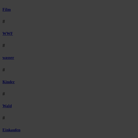
Film
#
WWF
#
wasser
#
Kinder
#
Wald
#
Einkaufen