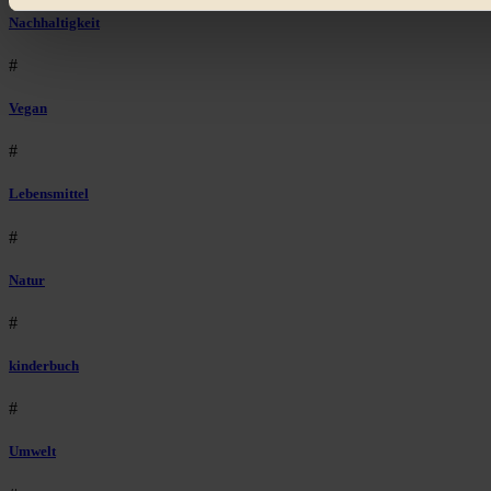
Bist du damit einverstanden?
Nachhaltigkeit
#
Vegan
#
Lebensmittel
#
Natur
#
kinderbuch
#
Umwelt