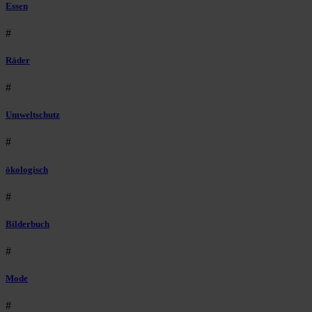
Essen
#
Räder
#
Umweltschutz
#
ökologisch
#
Bilderbuch
#
Mode
#