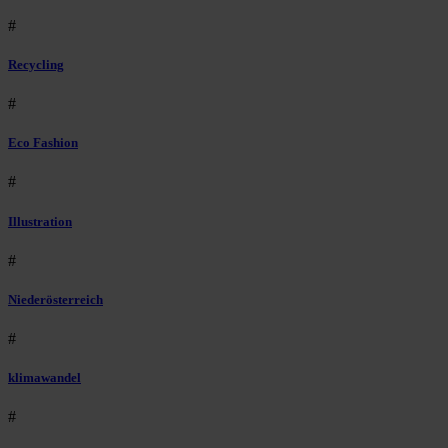
#
Recycling
#
Eco Fashion
#
Illustration
#
Niederösterreich
#
klimawandel
#