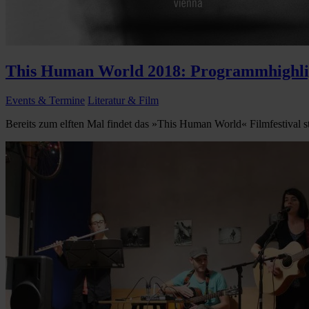
This Human World 2018: Programmhighli
Events & Termine
Literatur & Film
Bereits zum elften Mal findet das »This Human World« Filmfestival sta