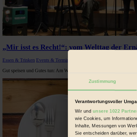
„Mir isst es Recht!“: vom Welttag der E
Essen & Trinken
Events & Termine
Gut speisen und Gutes tun: Am Welternährungstag (16...
Zustimmung
Verantwortungsvoller Umgan
Wir und
unsere 1022 Partne
wie Cookies, um Information
Inhalte, Messungen von Werb
Sie entscheiden darüber, wer