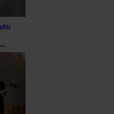
ghts
tt...