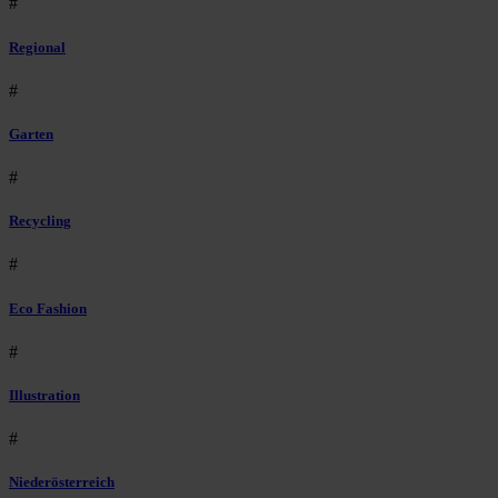
#
Regional
#
Garten
#
Recycling
#
Eco Fashion
#
Illustration
#
Niederösterreich