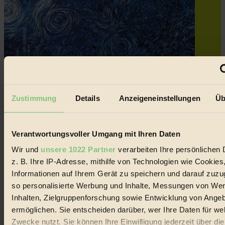
Zustimmung
Details
Anzeigeneinstellungen
Üb
Verantwortungsvoller Umgang mit Ihren Daten
Wir und
unsere 1022 Partner
verarbeiten Ihre persönlichen 
z. B. Ihre IP-Adresse, mithilfe von Technologien wie Cookies
Informationen auf Ihrem Gerät zu speichern und darauf zuzu
so personalisierte Werbung und Inhalte, Messungen von We
Inhalten, Zielgruppenforschung sowie Entwicklung von Ange
ermöglichen. Sie entscheiden darüber, wer Ihre Daten für we
Zwecke nutzt. Sie können Ihre Einwilligung jederzeit über di