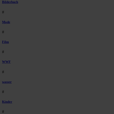
Bilderbuch
#
Mode
#
Film
#
WWF
#
wasser
#
Kinder
#