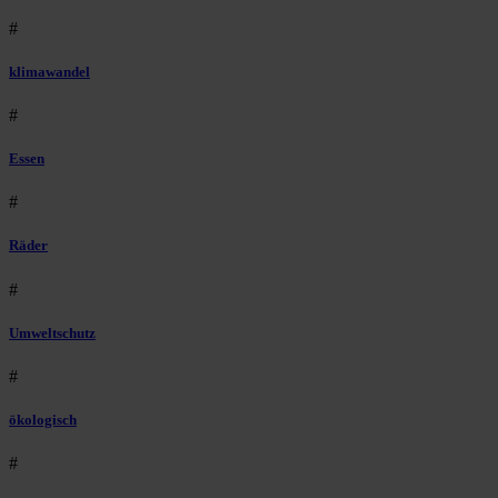
#
klimawandel
#
Essen
#
Räder
#
Umweltschutz
#
ökologisch
#