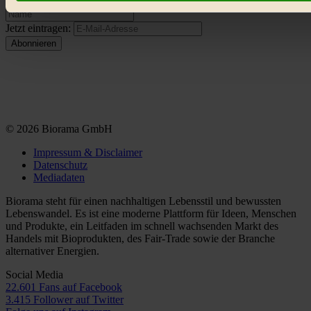
Bist du damit einverstanden?
Jetzt eintragen:
© 2026 Biorama GmbH
Impressum & Disclaimer
Datenschutz
Mediadaten
Biorama steht für einen nachhaltigen Lebensstil und bewussten
Lebenswandel. Es ist eine moderne Plattform für Ideen, Menschen
und Produkte, ein Leitfaden im schnell wachsenden Markt des
Handels mit Bioprodukten, des Fair-Trade sowie der Branche
alternativer Energien.
Social Media
22.601 Fans auf Facebook
3.415 Follower auf Twitter