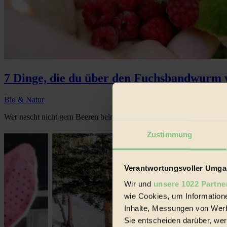
7 Dinge, die du über den Fuchsbandwurm wi
Bio & Natur
Wer nascht nicht gern Beeren beim Spaziergang im Wald? Waldbeeren 
Zustimmung
Verantwortungsvoller Umgan
Wir und
unsere 1022 Partne
wie Cookies, um Information
Inhalte, Messungen von Werb
Sie entscheiden darüber, wer