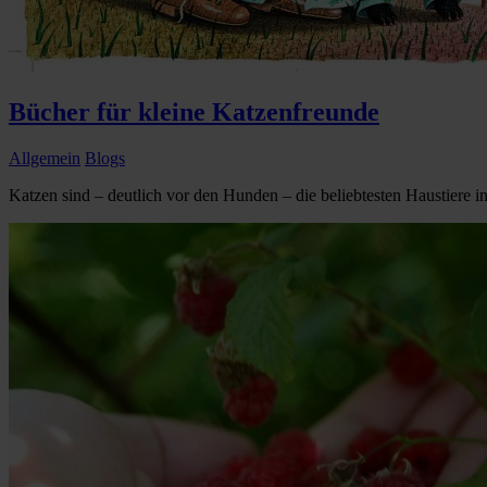
Bücher für kleine Katzenfreunde
Allgemein
Blogs
Katzen sind – deutlich vor den Hunden – die beliebtesten Haustiere in