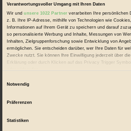
Verantwortungsvoller Umgang mit Ihren Daten
Wir und
unsere 1022 Partner
verarbeiten Ihre persönlichen 
Coverstory
z. B. Ihre IP-Adresse, mithilfe von Technologien wie Cookies
GROSSER WIRBEL um Versuche, den Ozean und
Informationen auf Ihrem Gerät zu speichern und darauf zuzu
seine Bewegungen festzuhalten.
so personalisierte Werbung und Inhalte, Messungen von We
Inhalten, Zielgruppenforschung sowie Entwicklung von Ange
Außerdem im Heft
ermöglichen. Sie entscheiden darüber, wer Ihre Daten für we
RISKANT:
Wenn Meeres- und Wildvögel im
Zwecke nutzt. Sie können Ihre Einwilligung jederzeit über di
Freilandhühnerbetrieb vorbeischauen.
Erklärung oder durch Klicken auf das Privacy Trigger Symbo
GEMEIN:
Tropische Stechmücken fühlen sich in
oder widerrufen
Mitteleuropa inziwschen oft zu Hause.
GEMEINER:
Es gibt nun Weinflaschen, die nach
Einwilligungsauswahl
Entleerung voll wieder zu dir zurückkommen.
Wenn Sie es erlauben, würden wir auch gerne:
Notwendig
Informationen über Ihre geografische Lage erfassen, 
auf einige Meter genau sein können
Präferenzen
Ihr Gerät durch aktives Scannen nach bestimmten 
(Fingerprinting) identifizieren
Der BIORAMA-Newsletter
Statistiken
Erfahren Sie mehr darüber, wie Ihre persönlichen Daten verar
Erhalte in regelmäßigen Abständen die aktuellsten Artikel,
werden, und legen Sie Ihre Präferenzen im
Abschnitt Einzel
Gewinnspiele & Ausgaben übersichtlich aufbereitet vom