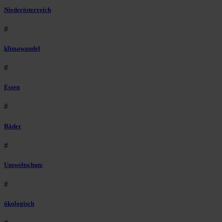
Niederösterreich
#
klimawandel
#
Essen
#
Räder
#
Umweltschutz
#
ökologisch