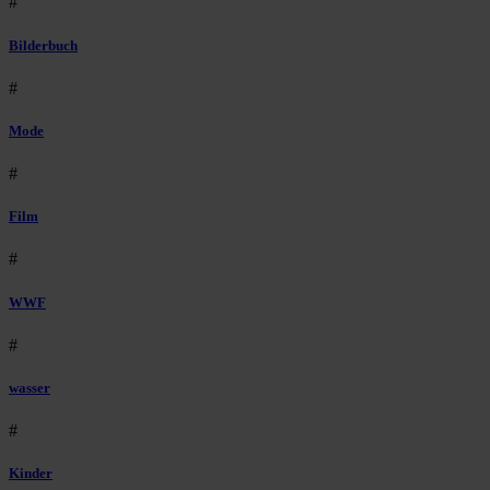
#
Bilderbuch
#
Mode
#
Film
#
WWF
#
wasser
#
Kinder