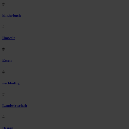
#
kinderbuch
#
Umwelt
#
Essen
#
nachhaltig
#
Landwirtschaft
#
Design