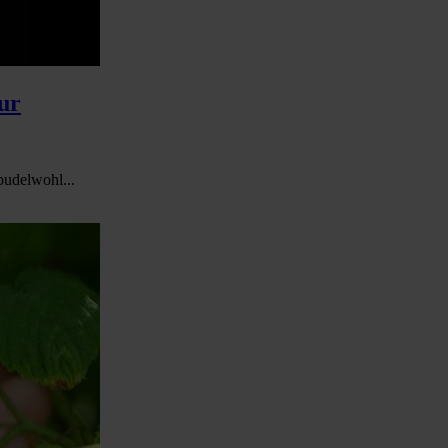
ur
pudelwohl...