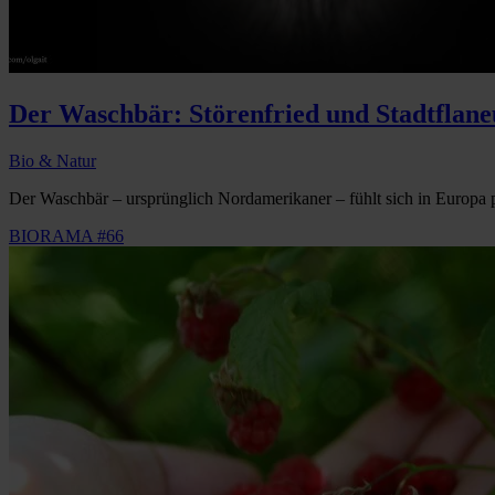
Der Waschbär: Störenfried und Stadtflane
Bio & Natur
Der Waschbär – ursprünglich Nordamerikaner – fühlt sich in Europa 
BIORAMA #66