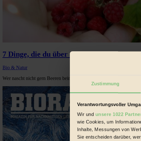
7 Dinge, die du über den Fuchsbandwurm wi
Bio & Natur
Wer nascht nicht gern Beeren beim Spaziergang im Wald? Waldbeeren 
Zustimmung
Verantwortungsvoller Umgan
Wir und
unsere 1022 Partne
wie Cookies, um Information
Inhalte, Messungen von Werb
Sie entscheiden darüber, wer