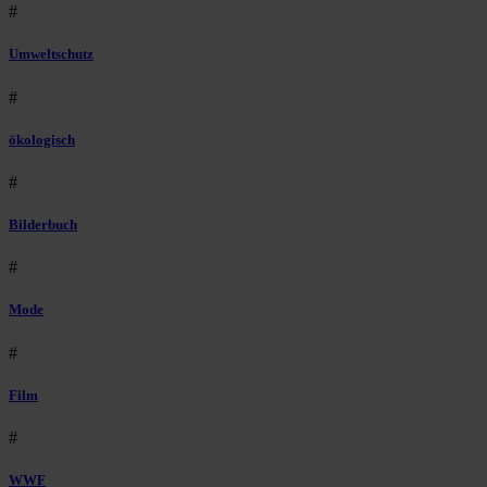
#
Umweltschutz
#
ökologisch
#
Bilderbuch
#
Mode
#
Film
#
WWF