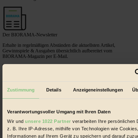
Der BIORAMA-Newsletter
Erhalte in regelmäßigen Abständen die aktuellsten Artikel,
Gewinnspiele & Ausgaben übersichtlich aufbereitet vom
BIORAMA-Magazin per E-Mail.
Jetzt eintragen:
Zustimmung
Details
Anzeigeneinstellungen
Üb
Verantwortungsvoller Umgang mit Ihren Daten
© 2026 Biorama GmbH
Wir und
unsere 1022 Partner
verarbeiten Ihre persönlichen 
z. B. Ihre IP-Adresse, mithilfe von Technologien wie Cookies
Impressum & Disclaimer
Datenschutz
Informationen auf Ihrem Gerät zu speichern und darauf zuzu