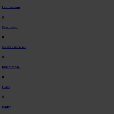
Eco Fashion
#
Illustration
#
Niederösterreich
#
klimawandel
#
Essen
#
Räder