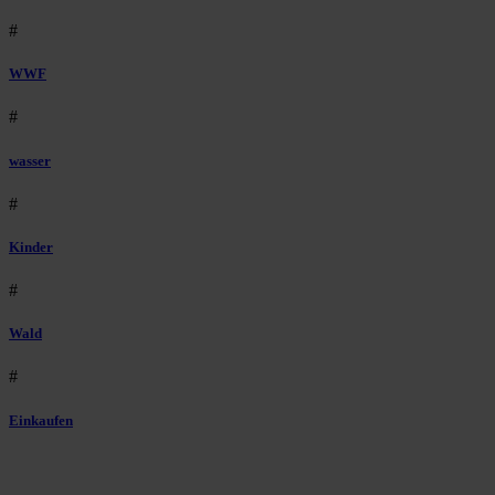
#
WWF
#
wasser
#
Kinder
#
Wald
#
Einkaufen