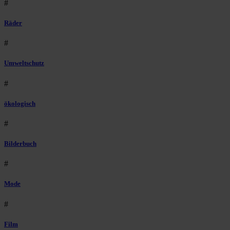
#
Räder
#
Umweltschutz
#
ökologisch
#
Bilderbuch
#
Mode
#
Film