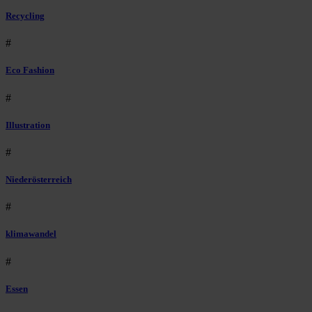
Recycling
#
Eco Fashion
#
Illustration
#
Niederösterreich
#
klimawandel
#
Essen