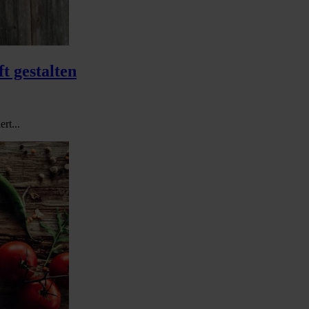
t gestalten
rt...