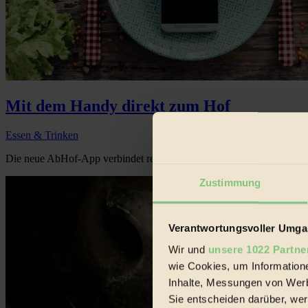
Mit dem Handy direkt zum Hof
Essen & Trinken
Die neue AbHof-App verbindet regionale Produzenten und eine nach
Zustimmung
Verantwortungsvoller Umgan
Wir und
unsere 1022 Partne
wie Cookies, um Information
Inhalte, Messungen von Werb
Sie entscheiden darüber, wer