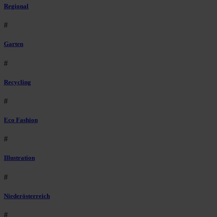
Regional
#
Garten
#
Recycling
#
Eco Fashion
#
Illustration
#
Niederösterreich
#