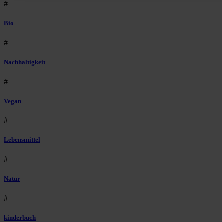
#
Bio
#
Nachhaltigkeit
#
Vegan
#
Lebensmittel
#
Natur
#
kinderbuch