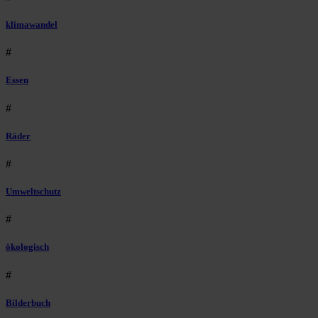
klimawandel
#
Essen
#
Räder
#
Umweltschutz
#
ökologisch
#
Bilderbuch