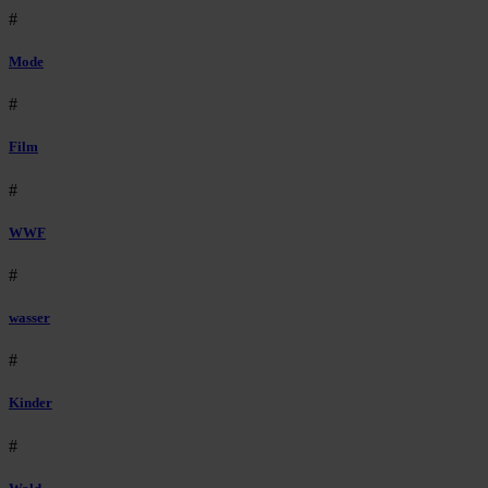
#
Mode
#
Film
#
WWF
#
wasser
#
Kinder
#