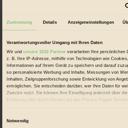
GROSSER WIRBEL um Versuche, den Ozean und
seine Bewegungen festzuhalten.
Zustimmung
Details
Anzeigeneinstellungen
Üb
Außerdem im Heft
RISKANT:
Wenn Meeres- und Wildvögel im
Freilandhühnerbetrieb vorbeischauen.
Verantwortungsvoller Umgang mit Ihren Daten
GEMEIN:
Tropische Stechmücken fühlen sich in
Mitteleuropa inziwschen oft zu Hause.
Wir und
unsere 1022 Partner
verarbeiten Ihre persönlichen 
GEMEINER:
Es gibt nun Weinflaschen, die nach
z. B. Ihre IP-Adresse, mithilfe von Technologien wie Cookies
Entleerung voll wieder zu dir zurückkommen.
Informationen auf Ihrem Gerät zu speichern und darauf zuzu
so personalisierte Werbung und Inhalte, Messungen von We
Inhalten, Zielgruppenforschung sowie Entwicklung von Ange
ermöglichen. Sie entscheiden darüber, wer Ihre Daten für we
Zwecke nutzt. Sie können Ihre Einwilligung jederzeit über di
Der BIORAMA-Newsletter
Erklärung oder durch Klicken auf das Privacy Trigger Symbo
Erhalte in regelmäßigen Abständen die aktuellsten Artikel,
oder widerrufen
Gewinnspiele & Ausgaben übersichtlich aufbereitet vom
Einwilligungsauswahl
BIORAMA-Magazin per E-Mail.
Wenn Sie es erlauben, würden wir auch gerne:
Notwendig
Informationen über Ihre geografische Lage erfassen, 