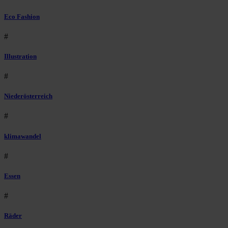
Eco Fashion
#
Illustration
#
Niederösterreich
#
klimawandel
#
Essen
#
Räder