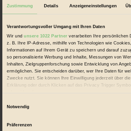
Mediadaten
Zustimmung
Details
Anzeigeneinstellungen
Üb
Biorama steht für einen nachhaltigen Lebensstil und bewussten
Lebenswandel. Es ist eine moderne Plattform für Ideen, Menschen
und Produkte, ein Leitfaden im schnell wachsenden Markt des
Verantwortungsvoller Umgang mit Ihren Daten
Handels mit Bioprodukten, des Fair-Trade sowie der Branche
alternativer Energien.
Wir und
unsere 1022 Partner
verarbeiten Ihre persönlichen 
z. B. Ihre IP-Adresse, mithilfe von Technologien wie Cookies
Social Media
22.601 Fans auf Facebook
Informationen auf Ihrem Gerät zu speichern und darauf zuzu
3.415 Follower auf Twitter
so personalisierte Werbung und Inhalte, Messungen von We
Folge uns auf Instagram
Inhalten, Zielgruppenforschung sowie Entwicklung von Ange
Themen
#
ermöglichen. Sie entscheiden darüber, wer Ihre Daten für we
Zwecke nutzt. Sie können Ihre Einwilligung jederzeit über di
Bio
Erklärung oder durch Klicken auf das Privacy Trigger Symbo
oder widerrufen
#
Einwilligungsauswahl
Nachhaltigkeit
Wenn Sie es erlauben, würden wir auch gerne:
Notwendig
Informationen über Ihre geografische Lage erfassen, 
#
auf einige Meter genau sein können
Präferenzen
Vegan
Ihr Gerät durch aktives Scannen nach bestimmten 