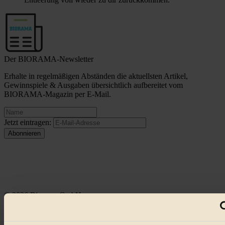
Der BIORAMA-Newsletter
Erhalte in regelmäßigen Abständen die aktuellsten Artikel,
Gewinnspiele & Ausgaben übersichtlich aufbereitet vom
BIORAMA-Magazin per E-Mail.
Jetzt eintragen:
© 2026 Biorama GmbH
Impressum & Disclaimer
Datenschutz