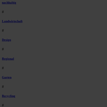
nachhaltig
#
Landwirtschaft
#
Design
#
Regional
#
Garten
#
Recycling
#