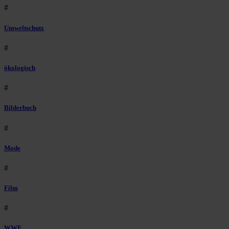
#
Umweltschutz
#
ökologisch
#
Bilderbuch
#
Mode
#
Film
#
WWF