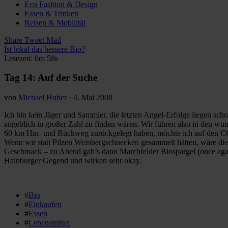
Eco Fashion & Design
Essen & Trinken
Reisen & Mobilität
Share
Tweet
Mail
Ist lokal das bessere Bio?
Lesezeit: 0m 58s
Tag 14: Auf der Suche
von
Michael Huber
·
4. Mai 2008
Ich bin kein Jäger und Sammler, die letzten Angel-Erfolge liegen sch
angeblich in großer Zahl zu finden wären. Wir fuhren also in den wu
60 km Hin- und Rückweg zurückgelegt haben, möchte ich auf den CO2
Wenn wir statt Pilzen Weinbergschnecken gesammelt hätten, wäre di
Geschmack – zu Abend gab’s dann Marchfelder Biospargel (once again)
Hainburger Gegend und wirken sehr okay.
#
Bio
#
Einkaufen
#
Essen
#
Lebensmittel