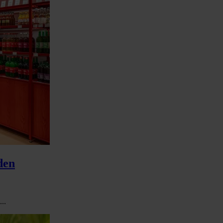
den
..