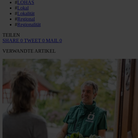
#
LOHAS
#
Lokal
#
Lokalität
#
Regional
#
Regionalität
TEILEN
SHARE
0
TWEET
0
MAIL
0
VERWANDTE ARTIKEL