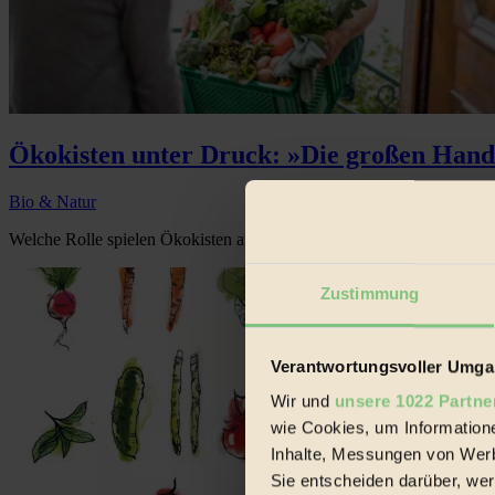
Ökokisten unter Druck: »Die großen Hande
Bio & Natur
Welche Rolle spielen Ökokisten auf dem Biolebensmittelmarkt?...
Zustimmung
Verantwortungsvoller Umgan
Wir und
unsere 1022 Partne
wie Cookies, um Information
Inhalte, Messungen von Werb
Sie entscheiden darüber, wer