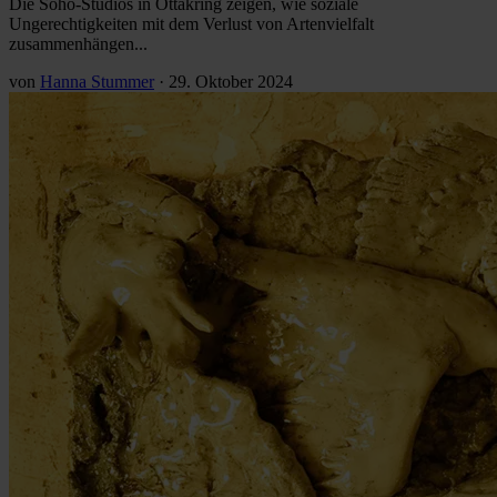
Die Soho-Studios in Ottakring zeigen, wie soziale
Ungerechtigkeiten mit dem Verlust von Artenvielfalt
zusammenhängen...
von
Hanna Stummer
·
29. Oktober 2024