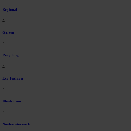
Regional
#
Garten
#
Recycling
#
Eco Fashion
#
Illustration
#
Niederösterreich