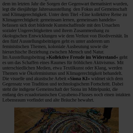
dem im letzten Jahr die Sorgen der Gegenwart thematisiert wurden,
legt die diesjährige Jahresausstellung den Fokus auf Gemeinschaft
und Klimagerechtigkeit. Unter dem Titel »Eine kollektive Reise zu
Klimagerechtigkeit: gemeinsam lernen, gemeinsam handeln«
befassen sich dort bildende Kunstschaffende mit den Ursachen
sozialer Ungerechtigkeiten und ihrem Zusammenhang zu
ökologischen Entwicklungen wie dem Verlust von Biodiversität. In
den fünf Ausstellungsbeiträgen geht es unter anderem um
feministischen Themen, koloniale Ausbeutung sowie die
hierarchische Beziehung zwischen Mensch und Natur.
Im Ausstellungsbeitrag
»Kollektive Freude im Widerstand«
geht
es um das Schaffen eines Raumes für fröhlichen Aktivismus. Mit
unterschiedlichen Medien, etwa Textilkunst oder Klang, werden
Themen wie Ökofeminismus und Klimagerechtigkeit behandelt.
Die visuelle und akustische Arbeit
»Siona KI«
widmet sich dem
Gegensatz von Tradition und technologischem Fortschritt. Dabei
steht die indigene Gemeinschaft der Siona im Mittelpunkt, die
entlang des ecuadorianischen Cuyabeno-Flusses noch einen intakten
Lebensraum vorfindet und alte Bräuche bewahrt.