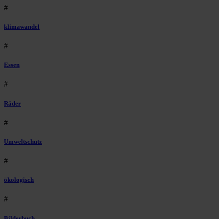
#
klimawandel
#
Essen
#
Räder
#
Umweltschutz
#
ökologisch
#
Bilderbuch