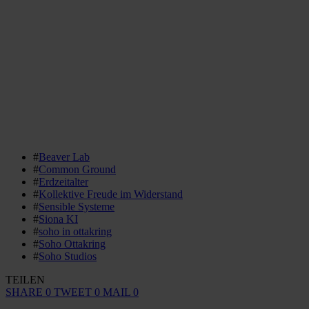
#
Beaver Lab
#
Common Ground
#
Erdzeitalter
#
Kollektive Freude im Widerstand
#
Sensible Systeme
#
Siona KI
#
soho in ottakring
#
Soho Ottakring
#
Soho Studios
TEILEN
SHARE
0
TWEET
0
MAIL
0