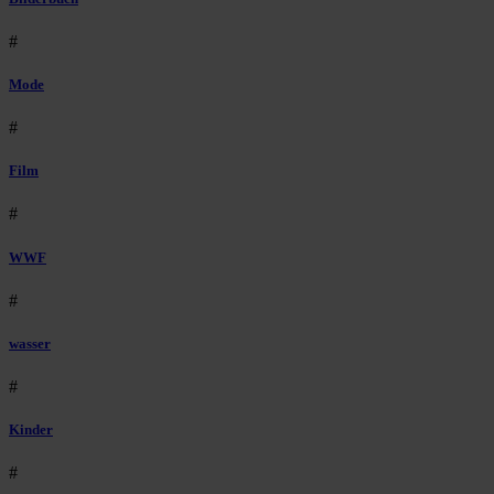
#
Mode
#
Film
#
WWF
#
wasser
#
Kinder
#