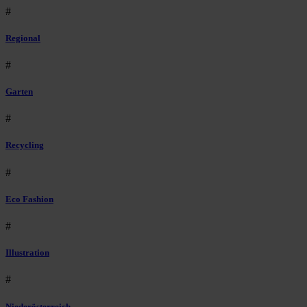
#
Regional
#
Garten
#
Recycling
#
Eco Fashion
#
Illustration
#
Niederösterreich