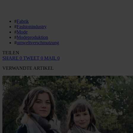
#
Fabrik
#
Fashionindustry
#
Mode
#
Modeproduktion
#
umweltverschmutzung
TEILEN
SHARE
0
TWEET
0
MAIL
0
VERWANDTE ARTIKEL