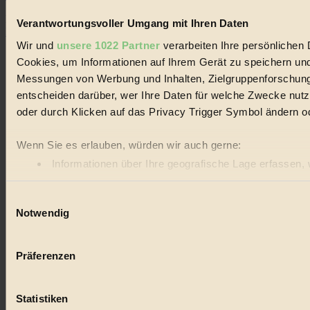
Noch kein Mitglied?
Verantwortungsvoller Umgang mit Ihren Daten
Hier gratis registrieren
Wir und
unsere 1022 Partner
verarbeiten Ihre persönlichen D
Cookies, um Informationen auf Ihrem Gerät zu speichern und
Messungen von Werbung und Inhalten, Zielgruppenforschung
entscheiden darüber, wer Ihre Daten für welche Zwecke nutzt.
oder durch Klicken auf das Privacy Trigger Symbol ändern o
Wenn Sie es erlauben, würden wir auch gerne:
Informationen über Ihre geografische Lage erfassen, 
Ihr Gerät durch aktives Scannen nach bestimmten Merk
Einwilligungsauswahl
Erfahren Sie mehr darüber, wie Ihre persönlichen Daten vera
Notwendig
Einzelheiten
fest.
BIORAMA.eu verwendet Cookies
Präferenzen
biorama.eu
ist werbefinanziert und deswegen für dich ko
etwa selbst anonymisierte Statistiken dazu auslesen zu kön
Statistiken
von externen Plattformen anzuzeigen, oder auch, um Werb