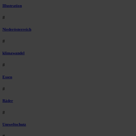
Illustration
#
Niederösterreich
#
klimawandel
#
Essen
#
Räder
#
Umweltschutz