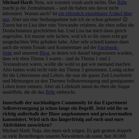
Michael Hartl:
Nein, wir wussten vorab auch nichts. Das
Bifie
macht ja die Zentralmatura – und die haben uns davor nicht
informiert. Warum auch? Ist
ein öffentlich einsehbarer Artikel über
uns
. Aber um eine Stellungnahme hab ich sie schon gebeten! 😉
Zuerst hat es Lisa über eine Verwandte erfahren, die eben selbst die
Deutschmatura geschrieben hat. Und Lisa hat mich dann gleich
angerufen. Ich musste sehr lachen, weil ich es für einen echt gut
ausgedachten Witz gehalten habe. Aber sehr schnell kamen dann
auch die ersten Emails und Kommentare auf der
Facebook-
Seite
und unserem
Blog
, in denen wir darauf hingewiesen wurden,
dass wir eben Thema 3 waren – und da Thema 1 und 2
Textanalysen waren, wollte die wohl so gut wie niemand machen.
Also haben wohl recht viele das Thema 3 genommen. Lustig sicher
für die Lehrerinnen und Lehrer, die nun die ganze Zeit Leserbriefe
und Meinungen zu den Themen Selbstversorgung und genügsames
Leben lesen müssen. Aber als Lehrkraft musst du eben die Suppe
auslöffeln, die dir das
Bifie
einbrockt.
Innerhalb der nachhaltigen Community ist das Experiment
Selbstversorgung ja schon lange ein Begriff. Jetzt seid ihr so
richtig außerhalb der Blase angekommen und gewissermaßen
kanonisiert. Wird sich das längerfristig auf euch und eure
Aktivitäten auswirken?
Michael Hartl: Naja, das muss sich zeigen. Es gab gestern doppelt
so viele Bestellungen unseres Newsletters als sonst, fast 30.000