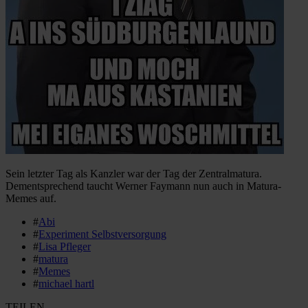
Sein letzter Tag als Kanzler war der Tag der Zentralmatura.
Dementsprechend taucht Werner Faymann nun auch in Matura-
Memes auf.
#
Abi
#
Experiment Selbstversorgung
#
Lisa Pfleger
#
matura
#
Memes
#
michael hartl
TEILEN