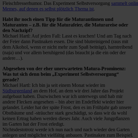
Fleischfresserhumor. Das Experiment Selbstversorgung
sammelt onlin
Memes, auf denen es selbst plötzlich Thema ist
.
Habt ihr noch einen Tipp für die Maturantinnen und
Maturanten – z.B. für die Maturafeier, die Maturareise oder
den Nachzipf?
Michael Hartl: Auf jeden Fall: Lasst es krachen! Und am Tag nach
der Feier dann Pastinaken essen. Die sind blutreinigend (raus mit
dem Alkohol, wenn er nicht mehr zum Spaß beiträgt), harntreibend
(naja) und vor allem beruhigend (das braucht ja die ein oder der
andere…).
Abgesehen von der eher unerwarteten Matura-Prominenz:
Was tut sich denn beim „Experiment Selbstversorgung“
gerade?
Michael Hartl: Ich bin ja seit einem Monat wieder im
Südburgenland
an dem Hof, an dem wir drei Jahre das Projekt
aufgebaut haben. Dazwischen war ich unterwegs und hab mir
andere Flecken angesehen – bin aber im Endeffekt wieder hier
gelandet. Leider hat der späte Frost, den es im Frühjahr gab unsere
Obstbäume und -sträucher stark geschädigt, so dass wir da wohl
keinen Ertrag haben werden dieses Jahr. Auch viele Jungpflanzen
im Garten hat der Frost erledigt.
Nichtsdestotrotz werde ich nun nach und nach wieder den Garten
anlegen und möglichst vielfältig anbauen. Pastinaken zum Beispiel.