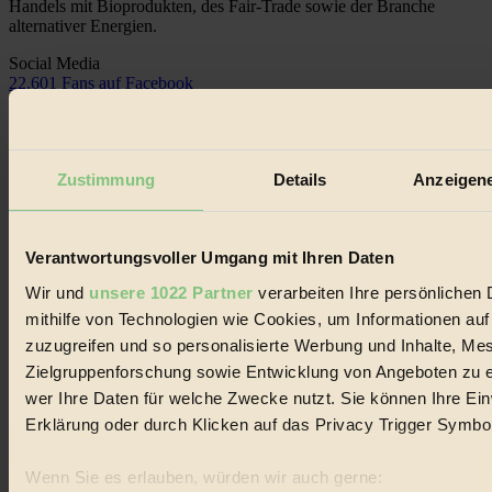
Handels mit Bioprodukten, des Fair-Trade sowie der Branche
alternativer Energien.
Social Media
22.601 Fans auf Facebook
3.415 Follower auf Twitter
Folge uns auf Instagram
Themen
#
Zustimmung
Details
Anzeigene
Bio
#
Verantwortungsvoller Umgang mit Ihren Daten
Wir und
unsere 1022 Partner
verarbeiten Ihre persönlichen 
Nachhaltigkeit
mithilfe von Technologien wie Cookies, um Informationen au
#
zuzugreifen und so personalisierte Werbung und Inhalte, M
Zielgruppenforschung sowie Entwicklung von Angeboten zu e
Vegan
wer Ihre Daten für welche Zwecke nutzt. Sie können Ihre Einw
#
Erklärung oder durch Klicken auf das Privacy Trigger Symbo
Lebensmittel
Wenn Sie es erlauben, würden wir auch gerne: