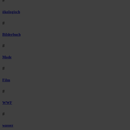
#
ökologisch
#
Bilderbuch
#
Mode
#
Film
#
WWF
#
wasser