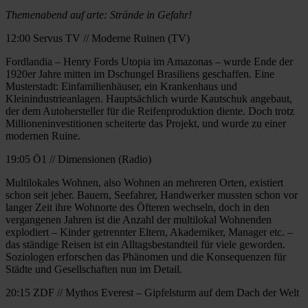
Themenabend auf arte: Strände in Gefahr!
12:00 Servus TV // Moderne Ruinen (TV)
Fordlandia – Henry Fords Utopia im Amazonas – wurde Ende der
1920er Jahre mitten im Dschungel Brasiliens geschaffen. Eine
Musterstadt: Einfamilienhäuser, ein Krankenhaus und
Kleinindustrieanlagen. Hauptsächlich wurde Kautschuk angebaut,
der dem Autohersteller für die Reifenproduktion diente. Doch trotz
Millioneninvestitionen scheiterte das Projekt, und wurde zu einer
modernen Ruine.
19:05 Ö1 // Dimensionen (Radio)
Multilokales Wohnen, also Wohnen an mehreren Orten, existiert
schon seit jeher. Bauern, Seefahrer, Handwerker mussten schon vor
langer Zeit ihre Wohnorte des Öfteren wechseln, doch in den
vergangenen Jahren ist die Anzahl der multilokal Wohnenden
explodiert – Kinder getrennter Eltern, Akademiker, Manager etc. –
das ständige Reisen ist ein Alltagsbestandteil für viele geworden.
Soziologen erforschen das Phänomen und die Konsequenzen für
Städte und Gesellschaften nun im Detail.
20:15 ZDF // Mythos Everest – Gipfelsturm auf dem Dach der Welt