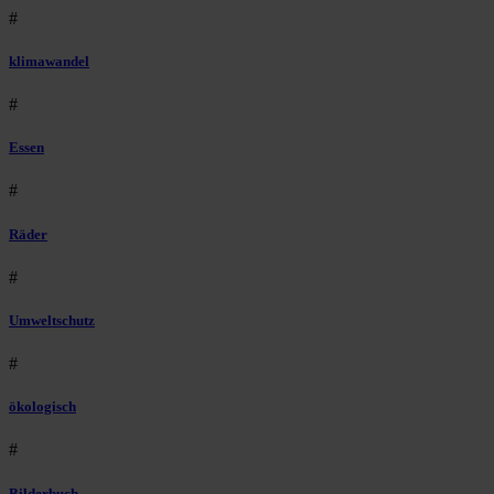
#
klimawandel
#
Essen
#
Räder
#
Umweltschutz
#
ökologisch
#
Bilderbuch