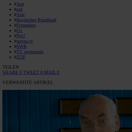
#
3sat
#
ard
#
Arte
#
Bayrischer Rundfunk
#
Fernsehen
#
Ö1
#
Pro7
#
servus tv
#
SWR
#
TV programm
#
ZDF
TEILEN
SHARE
0
TWEET
0
MAIL
0
VERWANDTE ARTIKEL