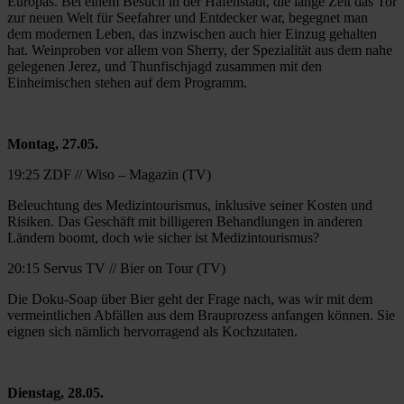
Europas. Bei einem Besuch in der Hafenstadt, die lange Zeit das Tor
zur neuen Welt für Seefahrer und Entdecker war, begegnet man
dem modernen Leben, das inzwischen auch hier Einzug gehalten
hat. Weinproben vor allem von Sherry, der Spezialität aus dem nahe
gelegenen Jerez, und Thunfischjagd zusammen mit den
Einheimischen stehen auf dem Programm.
Montag, 27.05.
19:25 ZDF // Wiso – Magazin (TV)
Beleuchtung des Medizintourismus, inklusive seiner Kosten und
Risiken. Das Geschäft mit billigeren Behandlungen in anderen
Ländern boomt, doch wie sicher ist Medizintourismus?
20:15 Servus TV // Bier on Tour (TV)
Die Doku-Soap über Bier geht der Frage nach, was wir mit dem
vermeintlichen Abfällen aus dem Brauprozess anfangen können. Sie
eignen sich nämlich hervorragend als Kochzutaten.
Dienstag, 28.05.