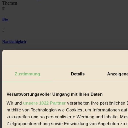
Themen
#
Bio
#
Nachhaltigkeit
#
Vegan
Zustimmung
Details
Anzeigene
#
Lebensmittel
Verantwortungsvoller Umgang mit Ihren Daten
#
Wir und
unsere 1022 Partner
verarbeiten Ihre persönlichen 
Natur
mithilfe von Technologien wie Cookies, um Informationen au
zuzugreifen und so personalisierte Werbung und Inhalte, M
#
Zielgruppenforschung sowie Entwicklung von Angeboten zu e