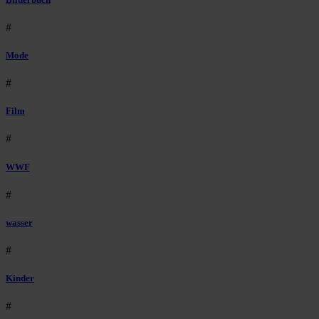
#
Mode
#
Film
#
WWF
#
wasser
#
Kinder
#