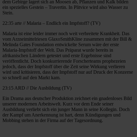
dem Gebirge lagert sich an Moosen ab, Pflanzen und Kalk bilden
ein spezielles Gestein – Travertin. In Plitvice wird also Wasser zu
Stein.
22:35 arte // Malaria – Endlich ein Impfstoff? (TV)
Malaria ist eine leider immer noch weit verbreitete Krankheit. Das
vom Arzneimittelriesen GlaxoSmithKline zusammen mit der Bill &
Melinda Gates Foundation entwickelte Serum wäre der erste
Malaria-Impfstoff der Welt. Das Präparat wurde bereits in
afrikanischen Ländern getestet und erste Ergebnisse sind
veröffentlicht. Doch konkurrierende Forscherteams prophezeien
jedoch, dass der Impfstoff über die Zeit seine Wirkung verlieren
wird und kritisieren, dass der Impfstoff nur auf Druck der Konzerne
so schnell auf den Markt kam.
23:15 ARD // Die Ausbildung (TV)
Ein Drama aus deutscher Produktion zeichnet ein gnadenloses Bild
unserer modernen Arbeitswelt. Kurz vor dem Ende seiner
Ausbildung verliebt sich ein junger Mann in seine Kollegin. Doch
der Kampf um Anerkennung ist hart, denn Kündigungen und
Mobbing stehen in der Firma auf der Tagesordnung.