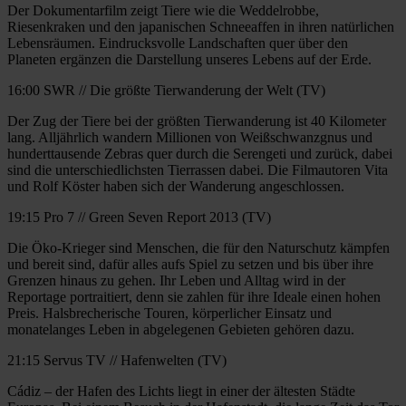
Der Dokumentarfilm zeigt Tiere wie die Weddelrobbe,
Riesenkraken und den japanischen Schneeaffen in ihren natürlichen
Lebensräumen. Eindrucksvolle Landschaften quer über den
Planeten ergänzen die Darstellung unseres Lebens auf der Erde.
16:00 SWR // Die größte Tierwanderung der Welt (TV)
Der Zug der Tiere bei der größten Tierwanderung ist 40 Kilometer
lang. Alljährlich wandern Millionen von Weißschwanzgnus und
hunderttausende Zebras quer durch die Serengeti und zurück, dabei
sind die unterschiedlichsten Tierrassen dabei. Die Filmautoren Vita
und Rolf Köster haben sich der Wanderung angeschlossen.
19:15 Pro 7 // Green Seven Report 2013 (TV)
Die Öko-Krieger sind Menschen, die für den Naturschutz kämpfen
und bereit sind, dafür alles aufs Spiel zu setzen und bis über ihre
Grenzen hinaus zu gehen. Ihr Leben und Alltag wird in der
Reportage portraitiert, denn sie zahlen für ihre Ideale einen hohen
Preis. Halsbrecherische Touren, körperlicher Einsatz und
monatelanges Leben in abgelegenen Gebieten gehören dazu.
21:15 Servus TV // Hafenwelten (TV)
Cádiz – der Hafen des Lichts liegt in einer der ältesten Städte