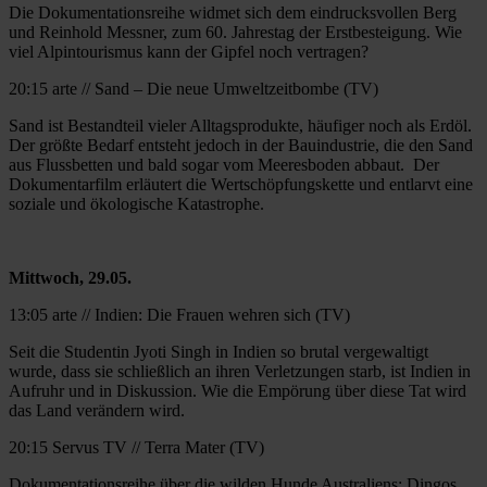
Die Dokumentationsreihe widmet sich dem eindrucksvollen Berg
und Reinhold Messner, zum 60. Jahrestag der Erstbesteigung. Wie
viel Alpintourismus kann der Gipfel noch vertragen?
20:15 arte // Sand – Die neue Umweltzeitbombe (TV)
Sand ist Bestandteil vieler Alltagsprodukte, häufiger noch als Erdöl.
Der größte Bedarf entsteht jedoch in der Bauindustrie, die den Sand
aus Flussbetten und bald sogar vom Meeresboden abbaut. Der
Dokumentarfilm erläutert die Wertschöpfungskette und entlarvt eine
soziale und ökologische Katastrophe.
Mittwoch, 29.05.
13:05 arte // Indien: Die Frauen wehren sich (TV)
Seit die Studentin Jyoti Singh in Indien so brutal vergewaltigt
wurde, dass sie schließlich an ihren Verletzungen starb, ist Indien in
Aufruhr und in Diskussion. Wie die Empörung über diese Tat wird
das Land verändern wird.
20:15 Servus TV // Terra Mater (TV)
Dokumentationsreihe über die wilden Hunde Australiens: Dingos.