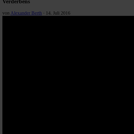
Verderbens
von
Alexander Berth
·
14. Juli 2016