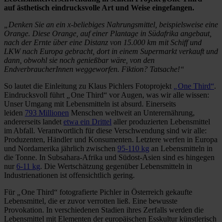
auf ästhetisch eindrucksvolle Art und Weise eingefangen.
„
Denken Sie an ein x-beliebiges Nahrungsmittel, beispielsweise eine
Orange. Diese Orange, auf einer Plantage in Südafrika angebaut,
nach der Ernte über eine Distanz von 15.000 km mit Schiff und
LKW nach Europa gebracht, dort in einem Supermarkt verkauft und
dann, obwohl sie noch genießbar wäre, von den
EndverbraucherInnen weggeworfen. Fiktion? Tatsache!“
So lautet die Einleitung zu Klaus Pichlers Fotoprojekt
„
One Third“
.
Eindrucksvoll führt
„
One Third“ vor Augen, was wir alle wissen:
Unser Umgang mit Lebensmitteln ist absurd. Einerseits
leiden
793 Millionen
Menschen weltweit an Unterernährung,
andererseits landet
etwa ein Drittel
aller produzierten Lebensmittel
im Abfall. Verantwortlich für diese Verschwendung sind wir alle:
Produzenten, Händler und Konsumenten. Letztere werfen in Europa
und Nordamerika jährlich zwischen
95-110 kg
an Lebensmitteln in
die Tonne. In Subsahara-Afrika und Südost-Asien sind es hingegen
nur
6-11 kg
. Die Wertschätzung gegenüber Lebensmitteln in
Industrienationen ist offensichtlich gering.
Für
„
One Third“ fotografierte Pichler in Österreich gekaufte
Lebensmittel, die er zuvor verrotten ließ. Eine bewusste
Provokation. In verschiedenen Stadien ihres Zerfalls werden die
Lebensmittel mit Elementen der europäischen Esskultur künstlerisch