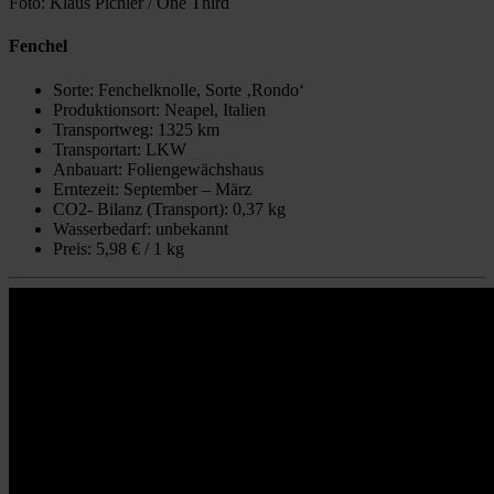
Foto: Klaus Pichler / One Third
Fenchel
Sorte: Fenchelknolle, Sorte ‚Rondo‘
Produktionsort: Neapel, Italien
Transportweg: 1325 km
Transportart: LKW
Anbauart: Foliengewächshaus
Erntezeit: September – März
CO2- Bilanz (Transport): 0,37 kg
Wasserbedarf: unbekannt
Preis: 5,98 € / 1 kg