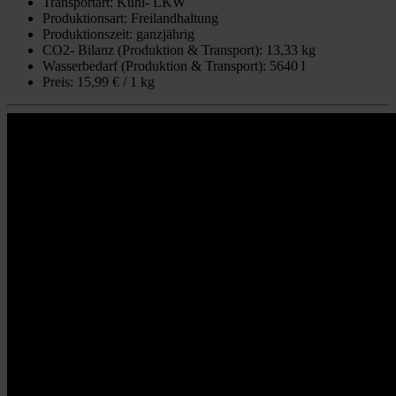
Transportart: Kühl- LKW
Produktionsart: Freilandhaltung
Produktionszeit: ganzjährig
CO2- Bilanz (Produktion & Transport): 13,33 kg
Wasserbedarf (Produktion & Transport): 5640 l
Preis: 15,99 € / 1 kg