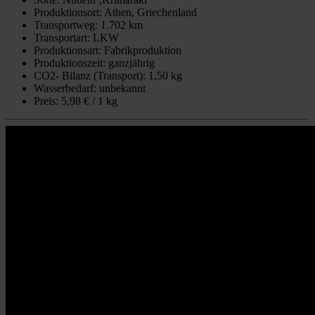
Produktionsort: Athen, Griechenland
Transportweg: 1.702 km
Transportart: LKW
Produktionsart: Fabrikproduktion
Produktionszeit: ganzjährig
CO2- Bilanz (Transport): 1,50 kg
Wasserbedarf: unbekannt
Preis: 5,98 € / 1 kg