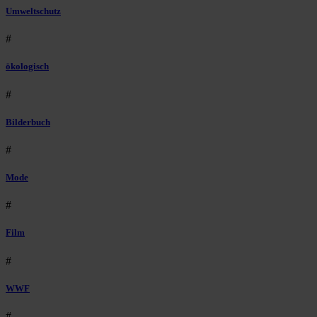
Umweltschutz
#
ökologisch
#
Bilderbuch
#
Mode
#
Film
#
WWF
#