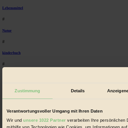
Lebensmittel
#
Natur
#
kinderbuch
#
Umwelt
#
Zustimmung
Details
Anzeigene
Essen
#
Verantwortungsvoller Umgang mit Ihren Daten
Wir und
unsere 1022 Partner
verarbeiten Ihre persönlichen 
nachhaltig
mithilfe von Technologien wie Cookies, um Informationen au