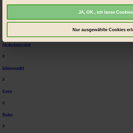
#
JA, OK., ich lasse Cookies
Illustration
Nur ausgewählte Cookies erl
#
Niederösterreich
#
klimawandel
#
Essen
#
Räder
#