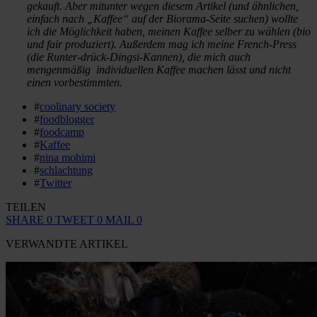
gekauft. Aber mitunter wegen diesem Artikel (und ähnlichen,
einfach nach „Kaffee“ auf der Biorama-Seite suchen) wollte
ich die Möglichkeit haben, meinen Kaffee selber zu wählen (bio
und fair produziert). Außerdem mag ich meine French-Press
(die Runter-drück-Dingsi-Kannen), die mich auch
mengenmäßig individuellen Kaffee machen lässt und nicht
einen vorbestimmten.
#
coolinary society
#
foodblogger
#
foodcamp
#
Kaffee
#
nina mohimi
#
schlachtung
#
Twitter
TEILEN
SHARE
0
TWEET
0
MAIL
0
VERWANDTE ARTIKEL