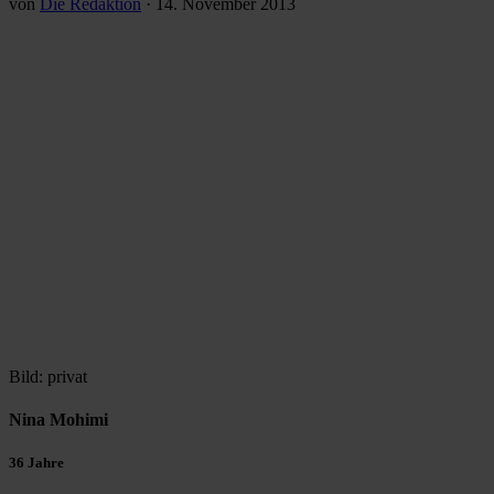
von
Die Redaktion
·
14. November 2013
Bild: privat
Nina Mohimi
36 Jahre