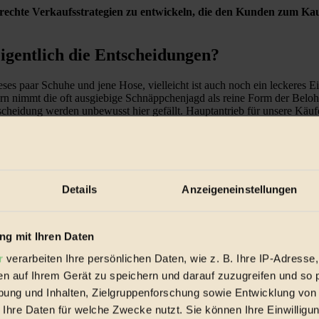
echte Verkaufsstrategien zu entwickeln, die den Kunden zum Kau
eigentlich die Entscheidungen?
ses paar Schuhe und jene Hose, vielleicht ist auch noch ein leckeres 
irn nimmt die oft ausgiebige Schnäppchenjagd als reine Form der Beloh
cheidung werden unbewusst hier gefällt. Hauptantrieb für unsere Käuf
ollte das Großhirn, als Teil des limbischen Systems, die Entscheidunge
beeinflusst werden, gelingt dem Großhirn die Kontrolle über Entschei
ei vernünftigen Entscheidungen aktiv sind, oft in Konkurrenz zu eina
r Firma
Limbio Business
, einem Anbieter für die Untersuchung von We
Fassade
Details
Anzeigeneinstellungen
n. Wonach wir uns sehnen, hängt bei jedem Menschen von verschiedenen
lüssen eine erhebliche Rolle. Auch welche Erfahrungen wir gemacht und
g mit Ihren Daten
 Entscheidungsfindung relevant.
r
verarbeiten Ihre persönlichen Daten, wie z. B. Ihre IP-Adresse,
en auf Ihrem Gerät zu speichern und darauf zuzugreifen und so 
ung und Inhalten, Zielgruppenforschung sowie Entwicklung von
 Ihre Daten für welche Zwecke nutzt. Sie können Ihre Einwilligun