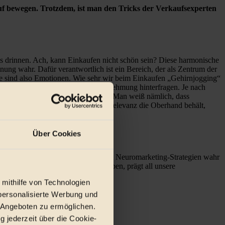
f bewegen. Trotzdem, ist man den Tricks der Verkaufsexperten
Eis drinnen. Ach, kann Einkaufen nicht schön sein? Diese harmonische
nung wahr. Dafür verantwortlich ist ein Bereich, der als Zentrum der
e sind also Emotionen. Wie sehr wir beim Einkaufen „Gehirnjogging“
n unseres Bereiches für Gefühlswahrnehmung hinterfragen. Je nach
dungen aber mehr oder weniger gut. Man weiß nämlich, dass
nder stehen. „Wenn die emotionale Relevanz die Oberhand behält,
rbung mittels Hirnscans.
Über Cookies
 Faktoren ab. Diese zu kennen, hilft Neuromarketing-Strategien wahr
 welche Erziehung wir genossen haben, prägt all unsere
 mithilfe von Technologien
personalisierte Werbung und
 Angeboten zu ermöglichen.
g jederzeit über die Cookie-