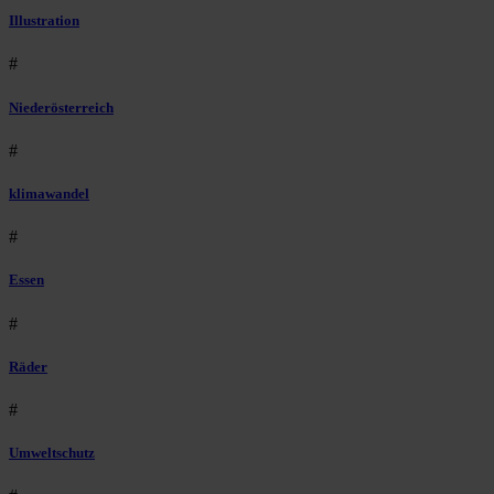
Illustration
#
Niederösterreich
#
klimawandel
#
Essen
#
Räder
#
Umweltschutz