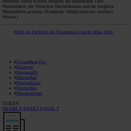
lebenden Tieren werden übrigens die männlichen Tiere
Murembären, die Weibchen Murmelkatzen und die Jungtiere
Murmelaffen genannt. (Kategorie: Möglicherweise unnützes
Wissen.)
Blick ins Dickicht: die Haselmaus braucht deine Hilfe
#
Groundhog Day
#
Marmota
#
Murmelaffe
#
Murmelbär
#
Murmelkatze
#
Murmeltier
#
Murmeltiertag
TEILEN
SHARE
0
TWEET
0
MAIL
2