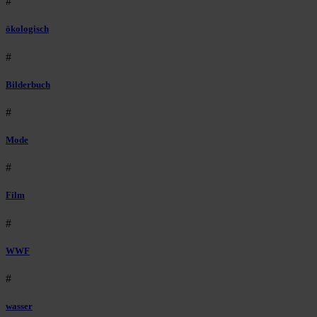
#
ökologisch
#
Bilderbuch
#
Mode
#
Film
#
WWF
#
wasser