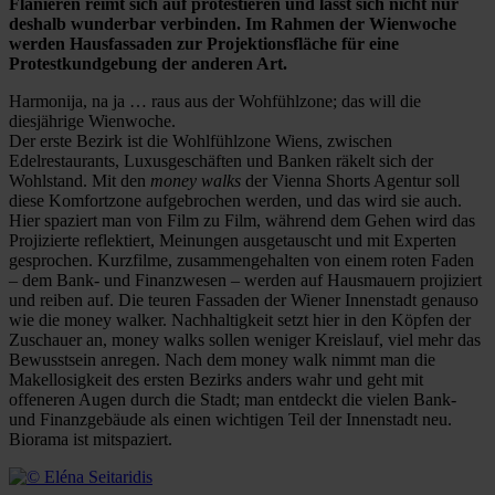
Flanieren reimt sich auf protestieren und lässt sich nicht nur
deshalb wunderbar verbinden. Im Rahmen der Wienwoche
werden Hausfassaden zur Projektionsfläche für eine
Protestkundgebung der anderen Art.
Harmonija, na ja … raus aus der Wohfühlzone; das will die
diesjährige Wienwoche.
Der erste Bezirk ist die Wohlfühlzone Wiens, zwischen
Edelrestaurants, Luxusgeschäften und Banken räkelt sich der
Wohlstand. Mit den
money walks
der Vienna Shorts Agentur soll
diese Komfortzone aufgebrochen werden, und das wird sie auch.
Hier spaziert man von Film zu Film, während dem Gehen wird das
Projizierte reflektiert, Meinungen ausgetauscht und mit Experten
gesprochen. Kurzfilme, zusammengehalten von einem roten Faden
– dem Bank- und Finanzwesen – werden auf Hausmauern projiziert
und reiben auf. Die teuren Fassaden der Wiener Innenstadt genauso
wie die money walker. Nachhaltigkeit setzt hier in den Köpfen der
Zuschauer an, money walks sollen weniger Kreislauf, viel mehr das
Bewusstsein anregen. Nach dem money walk nimmt man die
Makellosigkeit des ersten Bezirks anders wahr und geht mit
offeneren Augen durch die Stadt; man entdeckt die vielen Bank-
und Finanzgebäude als einen wichtigen Teil der Innenstadt neu.
Biorama ist mitspaziert.