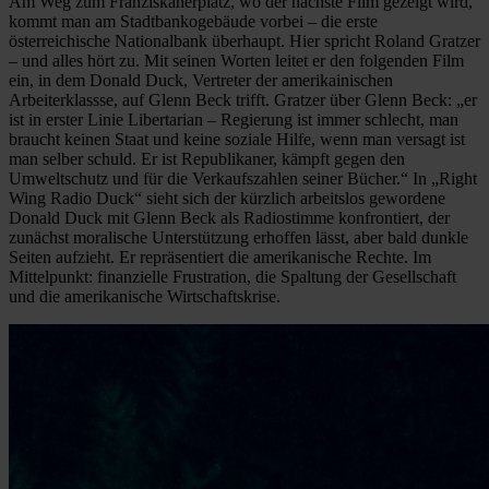
Am Weg zum Franziskanerplatz, wo der nächste Film gezeigt wird,
kommt man am Stadtbankogebäude vorbei – die erste
österreichische Nationalbank überhaupt. Hier spricht Roland Gratzer
– und alles hört zu. Mit seinen Worten leitet er den folgenden Film
ein, in dem Donald Duck, Vertreter der amerikainischen
Arbeiterklassse, auf Glenn Beck trifft. Gratzer über Glenn Beck: „er
ist in erster Linie Libertarian – Regierung ist immer schlecht, man
braucht keinen Staat und keine soziale Hilfe, wenn man versagt ist
man selber schuld. Er ist Republikaner, kämpft gegen den
Umweltschutz und für die Verkaufszahlen seiner Bücher.“ In „Right
Wing Radio Duck“ sieht sich der kürzlich arbeitslos gewordene
Donald Duck mit Glenn Beck als Radiostimme konfrontiert, der
zunächst moralische Unterstützung erhoffen lässt, aber bald dunkle
Seiten aufzieht. Er repräsentiert die amerikanische Rechte. Im
Mittelpunkt: finanzielle Frustration, die Spaltung der Gesellschaft
und die amerikanische Wirtschaftskrise.