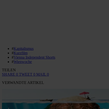
#
Kapitalismus
#
Kurzfilm
#
Vienna Independent Shorts
#
Wienwoche
TEILEN
SHARE
0
TWEET
0
MAIL
0
VERWANDTE ARTIKEL