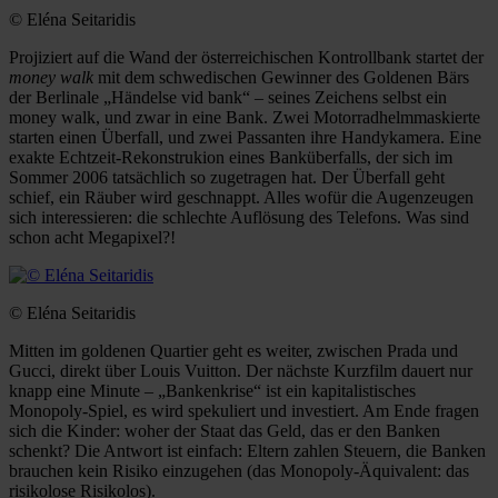
© Eléna Seitaridis
Projiziert auf die Wand der österreichischen Kontrollbank startet der
money walk
mit dem schwedischen Gewinner des Goldenen Bärs
der Berlinale „Händelse vid bank“ – seines Zeichens selbst ein
money walk, und zwar in eine Bank. Zwei Motorradhelmmaskierte
starten einen Überfall, und zwei Passanten ihre Handykamera. Eine
exakte Echtzeit-Rekonstrukion eines Banküberfalls, der sich im
Sommer 2006 tatsächlich so zugetragen hat. Der Überfall geht
schief, ein Räuber wird geschnappt. Alles wofür die Augenzeugen
sich interessieren: die schlechte Auflösung des Telefons. Was sind
schon acht Megapixel?!
© Eléna Seitaridis
Mitten im goldenen Quartier geht es weiter, zwischen Prada und
Gucci, direkt über Louis Vuitton. Der nächste Kurzfilm dauert nur
knapp eine Minute – „Bankenkrise“ ist ein kapitalistisches
Monopoly-Spiel, es wird spekuliert und investiert. Am Ende fragen
sich die Kinder: woher der Staat das Geld, das er den Banken
schenkt? Die Antwort ist einfach: Eltern zahlen Steuern, die Banken
brauchen kein Risiko einzugehen (das Monopoly-Äquivalent: das
risikolose Risikolos).