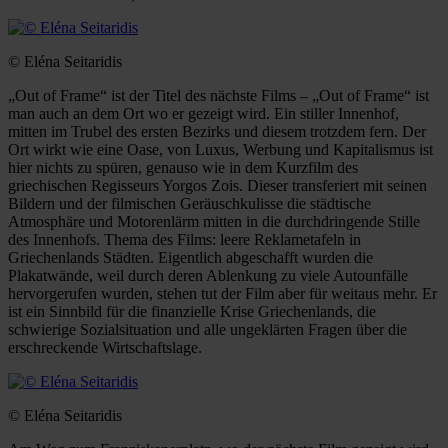
© Eléna Seitaridis
„Out of Frame“ ist der Titel des nächste Films – „Out of Frame“ ist
man auch an dem Ort wo er gezeigt wird. Ein stiller Innenhof,
mitten im Trubel des ersten Bezirks und diesem trotzdem fern. Der
Ort wirkt wie eine Oase, von Luxus, Werbung und Kapitalismus ist
hier nichts zu spüren, genauso wie in dem Kurzfilm des
griechischen Regisseurs Yorgos Zois. Dieser transferiert mit seinen
Bildern und der filmischen Geräuschkulisse die städtische
Atmosphäre und Motorenlärm mitten in die durchdringende Stille
des Innenhofs. Thema des Films: leere Reklametafeln in
Griechenlands Städten. Eigentlich abgeschafft wurden die
Plakatwände, weil durch deren Ablenkung zu viele Autounfälle
hervorgerufen wurden, stehen tut der Film aber für weitaus mehr. Er
ist ein Sinnbild für die finanzielle Krise Griechenlands, die
schwierige Sozialsituation und alle ungeklärten Fragen über die
erschreckende Wirtschaftslage.
© Eléna Seitaridis