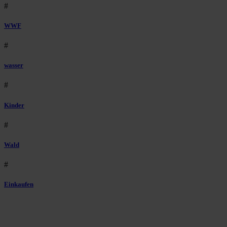
#
WWF
#
wasser
#
Kinder
#
Wald
#
Einkaufen