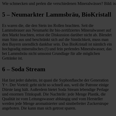
Wie schmecken und perlen die verschiedenen Mineralwässer? Bild: i
5 – Neumarkter Lammsbräu, BioKristall
Es waren die, die den Stein ins Rollen brachten. Seit die
Lammsbrauer aus Neumarkt ihr bio-zertifziertes Mineralwasser auf
den Markt brachten, reisst die Diskussion darüber nicht ab. Blendet
man Sinn aus und beschränkt sich auf die Sinnlichkeit, muss man
den Bayern unendlich dankbar sein. Das BioKristall ist nämlich ein
hochgradig mineralisches (!) und fein perlendes Mineralwasser, das
bei Lammsbräu nicht umsonst Grundlage für alle möglichen
Getränke ist.
6 – Soda Stream
Hat fast jeder daheim, ist quasi die Syphonflasche der Generation
Y+. Der Vorteil: geht nicht so schnell aus, weil die Patrone einige
Dürste lang hält. Außerdem bietet Soda Stream lebendige Perlage
und enormen Trinkspaß. Die Nachteile: jede Menge Plastik, die
Qualität ist vom Leitungswasser abhängig und vom Hersteller
werden jede Menge aromatisierter und sinnbefreiter Zuckersirupe
angeboten. Die kann man sich getrost sparen.