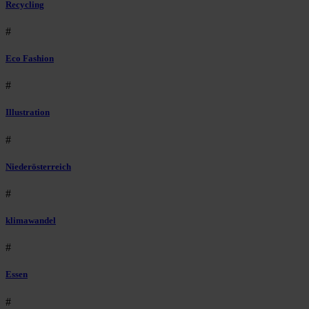
Recycling
#
Eco Fashion
#
Illustration
#
Niederösterreich
#
klimawandel
#
Essen
#