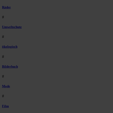
Räder
#
Umweltschutz
#
ökologisch
#
Bilderbuch
#
Mode
#
Film