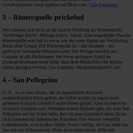
Gewürztraminer Juice Spritzer auf flickr.com /
City Foodsters
3 – Römerquelle prickelnd
Wer erinnert sich nicht an die laszive Werbung der Römerquelle.
Vieldeutige Blicke, Ménage-à-trois, Sünde. Eine eisgekühlte Flasche
Römerquelle war fast so etwas wie das erste Signal zur Verführung.
Nicht ohne Grund. Die Römerquelle ist – mit Abstand – das
spritzigste heimische Mineralwasser. Die Perlage sprudelt am
Gaumen in alle Richtungen, der etwas geringere Anteil an
Hydrogenkarbonat sorgt dafür, dass dem Muskateller die spitzen
Zähne gezogen werden. Das Ergebnis: Muskatellerspritzer satt!
4 – San Pellegrino
O. K., es ist eine Marke, die zu irgendeinem Konzern
(wahrscheinlich böse) gehört, der selbst wieder zu einem noch
größeren Konzern (ziemlich sicher böse) gehört. Aber nachdem es
zwischen Scheibbs und Nebraska keinen Italiener gibt, der kein San
Pellegrino auf der Karte hätte, hier ein paar Gedanken dazu: Es ist
nicht umsonst ein italienischer Klassiker. Das Wasser versprüht
Lebensfreude, weil es über feinste Perlen verfügt. Im Glas sieht das
fast aus wie Schaumwein. Dazu ist es mineralisch, kühl und