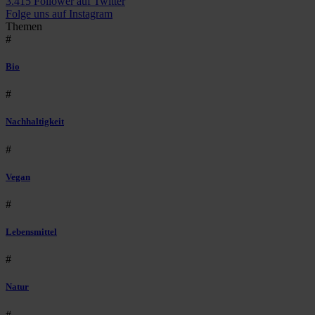
3.415 Follower auf Twitter
Folge uns auf Instagram
Themen
#
Bio
#
Nachhaltigkeit
#
Vegan
#
Lebensmittel
#
Natur
#