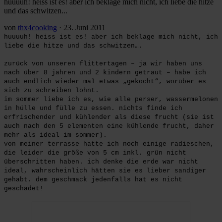
huuuuh! heiss ist es! aber ich beklage mich nicht, ich liebe die hitze
und das schwitzen...
von
thx4cooking
·
23. Juni 2011
huuuuh! heiss ist es! aber ich beklage mich nicht, ich
liebe die hitze und das schwitzen….
zurück von unseren flittertagen – ja wir haben uns
nach über 8 jahren und 2 kindern getraut – habe ich
auch endlich wieder mal etwas „gekocht“, worüber es
sich zu schreiben lohnt.
im sommer liebe ich es, wie alle perser, wassermelonen
in hülle und fülle zu essen. nichts finde ich
erfrischender und kühlender als diese frucht (sie ist
auch nach den 5 elementen eine kühlende frucht, daher
mehr als ideal im sommer).
von meiner terrasse hatte ich noch einige radieschen,
die leider die größe von 5 cm inkl. grün nicht
überschritten haben. ich denke die erde war nicht
ideal, wahrscheinlich hätten sie es lieber sandiger
gehabt. dem geschmack jedenfalls hat es nicht
geschadet!