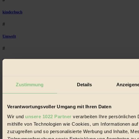
kinderbuch
#
Umwelt
#
Essen
#
Zustimmung
Details
Anzeigene
nachhaltig
#
Verantwortungsvoller Umgang mit Ihren Daten
Landwirtschaft
Wir und
unsere 1022 Partner
verarbeiten Ihre persönlichen 
#
mithilfe von Technologien wie Cookies, um Informationen au
zuzugreifen und so personalisierte Werbung und Inhalte, M
Design
Zielgruppenforschung sowie Entwicklung von Angeboten zu e