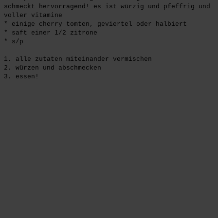
schmeckt hervorragend! es ist würzig und pfeffrig und
voller vitamine
* einige cherry tomten, geviertel oder halbiert
* saft einer 1/2 zitrone
* s/p
1. alle zutaten miteinander vermischen
2. würzen und abschmecken
3. essen!