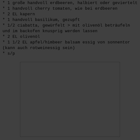
* 1 große handvoll erdbeeren, halbiert oder geviertelt
* 1 handvoll cherry tomaten, wie bei erdbeeren
* 2 EL kapern
* 1 handvoll basilikum, gezupft
* 1/2 ciabatta, gewürfelt > mit olivenöl beträufeln
und im backofen knusprig werden lassen
* 2 EL olivenöl
* 1 1/2 EL apfel/himbeer balsam essig von sonnentor
(kann auch rotweinessig sein)
* s/p