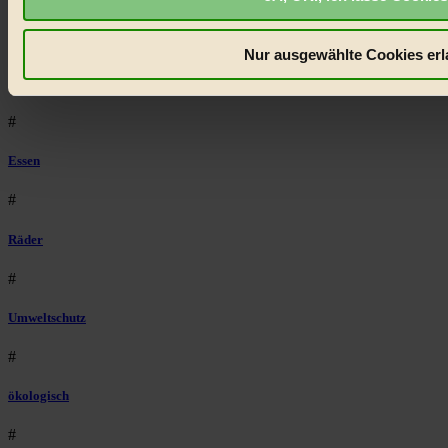
Niederösterreich
#
Nur ausgewählte Cookies erl
klimawandel
#
Essen
#
Räder
#
Umweltschutz
#
ökologisch
#