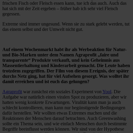
frischen Fisch oder Fleisch essen kann, tue ich das auch. Auch das
hat sich mit der Zeit ergeben – früher hab ich sehr viel Fleisch
gegessen.
Extreme sind immer ungesund. Wenn sie zu stark gelebt werden, tut
das einem selbst und der Umwelt nicht gut.
Auf einem Wochenmarkt habt ihr als Werbeaktion für Natur-
und Bio-Marken unter dem Namen Agraprofit „faire und
transparente“ Produkte verkauft, und kein Geheimnis aus
Massentierhaltung und Kinderarbeit gemacht. Die Leute haben
trotzdem zugegriffen. Der Film von diesem Ereignis, der später
durchs Netz ging, hat für viel Aufsehen gesorgt. Was wolltet ihr
damit erreichen und ist euch das gelungen?
Agraprofit
war zunächst ein soziales Experiment von
Yool
. Die
Aufgabe war natürlich einen viralen Spot zu produzieren, aber wir
hatten wenig konkrete Erwartungen. Viralität kann man ja auch
schlecht kontrollieren, man kann nur begünstigende Bedingungen
dafür herstellen. Wir wollten etwas Extremes machen und die
Reaktionen der Menschen darauf betrachten. Auch Greenwashing
sollte ein Thema sein, und wie einfach Menschen durch bestimmte
Begriffe beeinflusst werden können. Wir sind von der Hypothese