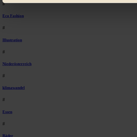
#
Eco Fashion
#
Illustration
#
Niederösterreich
#
klimawandel
#
Essen
#
Räder