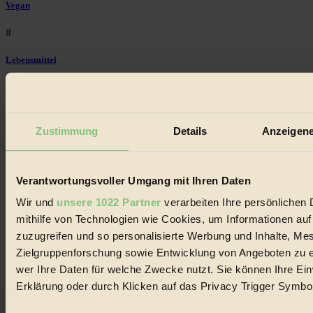
Vegan
#
Lebensmittel
#
Natur
Zustimmung
Details
Anzeigene
#
kinderbuch
Verantwortungsvoller Umgang mit Ihren Daten
#
Wir und
unsere 1022 Partner
verarbeiten Ihre persönlichen 
mithilfe von Technologien wie Cookies, um Informationen au
Umwelt
zuzugreifen und so personalisierte Werbung und Inhalte, M
#
Zielgruppenforschung sowie Entwicklung von Angeboten zu e
wer Ihre Daten für welche Zwecke nutzt. Sie können Ihre Einw
Essen
Erklärung oder durch Klicken auf das Privacy Trigger Symbo
#