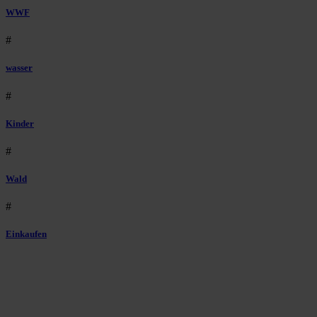
WWF
#
wasser
#
Kinder
#
Wald
#
Einkaufen