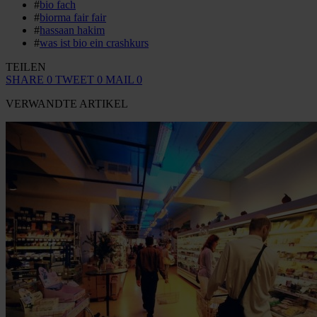
#
bio fach
#
biorma fair fair
#
hassaan hakim
#
was ist bio ein crashkurs
TEILEN
SHARE
0
TWEET
0
MAIL
0
VERWANDTE ARTIKEL