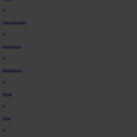
#
Umweltschutz
#
ökologisch
#
Bilderbuch
#
Mode
#
Film
#