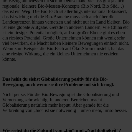
Im Bezug auf Messen tut sich in Deutschland viel. Es gibt ja auch
regionale, kleinere Bio-Messen-Konzepte (Bio Nord, Bio Süd…)
das ist ein Weg. Die Bio-Fach ist allerdings international fokussiert,
das ist wichtig und die Bio-Branche muss sich auch über die
Landesgrenzen hinaus vernetzen und nicht nur im Land bleiben. Bio
ist eine globale Aufgabe. Gerade in anderen Ländern, wie China etc.
ist ein riesiges Potential möglich, auf so großer Ebene gibt es eben
ein riesiges Potential. Große Unternehmen können mit wenig sehr
viel bewirken, die Macht haben kleinere Bewegungen einfach nicht.
Wenn zum Beispiel die Bio-Fach auf Öko-Strom umstellt, hat das
eine riesige Wirkung, die ein kleines Unternehmen nie erzielen
könnte.
Das heißt du siehst Globalisierung positiv für die Bio-
Bewegung, auch wenn sie ihre Probleme mit sich bringt.
Nicht per se. Für die Bio-Bewegung ist die Globalisierung und
Vernetzung sehr wichtig. In anderen Bereichen macht
Globalisierung natürlich mehr kaputt. Aber gerade für die
Verbreitung von „bio“ ist sie notwendig – umso mehr, umso besser.
Wie siehst du die Zukunft von „bio“ und „Nachhaltigkeit“?