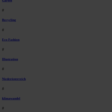
Garten
#
Recycling
#
Eco Fashion
#
Illustration
#
Niederösterreich
#
klimawandel
#