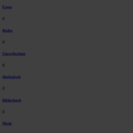
Essen
#
Räder
#
Umweltschutz
#
ökologisch
#
Bilderbuch
#
Mode