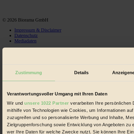
© 2026 Biorama GmbH
Impressum & Disclaimer
Datenschutz
Mediadaten
Biorama steht für einen nachhaltigen Lebensstil und bewussten
Lebenswandel. Es ist eine moderne Plattform für Ideen, Menschen
und Produkte, ein Leitfaden im schnell wachsenden Markt des
Handels mit Bioprodukten, des Fair-Trade sowie der Branche
Zustimmung
Details
Anzeigene
alternativer Energien.
Social Media
22.601 Fans auf Facebook
3.415 Follower auf Twitter
Verantwortungsvoller Umgang mit Ihren Daten
Folge uns auf Instagram
Wir und
unsere 1022 Partner
verarbeiten Ihre persönlichen 
Themen
#
mithilfe von Technologien wie Cookies, um Informationen au
zuzugreifen und so personalisierte Werbung und Inhalte, M
Bio
Zielgruppenforschung sowie Entwicklung von Angeboten zu e
wer Ihre Daten für welche Zwecke nutzt. Sie können Ihre Einw
#