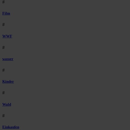
#
Film
#
WWF
#
wasser
#
Kinder
#
Wald
#
Einkaufen