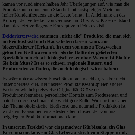
kamen vor rund einem halben Jahr Überlegungen auf, wie man die
Produkte auch ohne einen Standort mit kostspieliger Miete und
hoher Kundenfrequenz an die Leute bringt. In Anlehnung an das
Konzept der Vertreiber von Gemüse und Obst Abo-Kisten entstand
dann das jetzt vorliegende Konzept vom Feinkostkistl.
Deklarierterweise
stammen „nicht alle” Produkte, die man sich
im Feinkostkistl nach Hause liefern lassen kann, aus
biozertifizierter Herkunft. In dem von uns zu Testzwecken
gekauften Kistl waren mehr als die Hälfte der gelieferten
Spezialitäten nicht als biologisch erkennbar. Warum ist Bio für
Sie kein Muss? Ist es so schwer, regionale Bauern und
Produzenten zu finden, die auch biologisch wirtschaften?
Es wäre unter gewissen Einschränkungen machbar, ist aber nicht
unser oberstes Ziel. Bei unserer Produktauswahl spielen andere
Faktoren wie beispielsweise Originalität, Größe des
Produktionsbetriebes, persönlicher Kontakt zum Produzenten und
natürlich der Geschmack die wichtigere Rolle. Wie ernst uns aber
das Thema ökologische, biodiverse und naturnahe Produktion ist,
wird dem Konsumenten spätestens beim Lesen der von uns
beigelegten Produktinformationen klar.
In unserem Testkistl war eingemachter Kürbissalat, ein Glas
Kirschmarmelade, ein Glas Leberaufstrich vom Steppenrind,