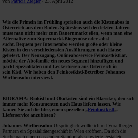
von
Patricia Ziegler
·
23. April 2012
Wie die Primeln im Frühling sprießen auch die Kistenabos in
Österreich aus dem Boden. Spätestens seit den letzten Jahren
muss man nicht mehr zum Bauernmarkt eilen, wenn man eine
Alternative zum Supermarkt-Biogemüse oder -obst
sucht. Bequem per Internetabo werden große oder kleine
Kisten in den verschiedensten Ausführungen nach Hause
geliefert. Der Neuzugang, Onlineaboservice Feinkostkistl.at,
möchte der Abofamilie ein neues Segment hinzufügen und
packt Spezialitäten und Leckerbissen aus Österreich in
sein Kistl. Wir haben den Feinkostkistl-Betreiber Johannes
Wirthensohn interviewt.
BIORAMA: Biokistl und Ökokisten sind ein Klassiker, den sich
immer mehr Konsumenten nach Haus liefern lassen. Wie
kamen Sie auf die Idee, einen speziellen „
Feinkostkistl
„-
Lieferservice anzubieten?
Johannes Wirthensohn:
Ursprünglich wollte ich mit Vorarlberger
Partnern ein Spezialitätengeschäft in Wien eröffnen. Da sich die
Suche nach einem passenden Standort als schwierig gestaltete,