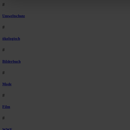
#
Umweltschutz
#
ökologisch
#
Bilderbuch
#
Mode
#
Film
#
WWF