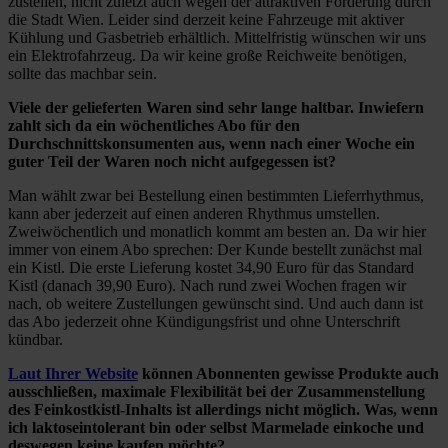
zustellen, nicht zuletzt auch wegen der attraktiven Förderung durch
die Stadt Wien. Leider sind derzeit keine Fahrzeuge mit aktiver
Kühlung und Gasbetrieb erhältlich. Mittelfristig wünschen wir uns
ein Elektrofahrzeug. Da wir keine große Reichweite benötigen,
sollte das machbar sein.
Viele der gelieferten Waren sind sehr lange haltbar. Inwiefern
zahlt sich da ein wöchentliches Abo für den
Durchschnittskonsumenten aus, wenn nach einer Woche ein
guter Teil der Waren noch nicht aufgegessen ist?
Man wählt zwar bei Bestellung einen bestimmten Lieferrhythmus,
kann aber jederzeit auf einen anderen Rhythmus umstellen.
Zweiwöchentlich und monatlich kommt am besten an. Da wir hier
immer von einem Abo sprechen: Der Kunde bestellt zunächst mal
ein Kistl. Die erste Lieferung kostet 34,90 Euro für das Standard
Kistl (danach 39,90 Euro). Nach rund zwei Wochen fragen wir
nach, ob weitere Zustellungen gewünscht sind. Und auch dann ist
das Abo jederzeit ohne Kündigungsfrist und ohne Unterschrift
kündbar.
Laut Ihrer Website
können Abonnenten gewisse Produkte auch
ausschließen, maximale Flexibilität bei der Zusammenstellung
des Feinkostkistl-Inhalts ist allerdings nicht möglich. Was, wenn
ich laktoseintolerant bin oder selbst Marmelade einkoche und
deswegen keine kaufen möchte?