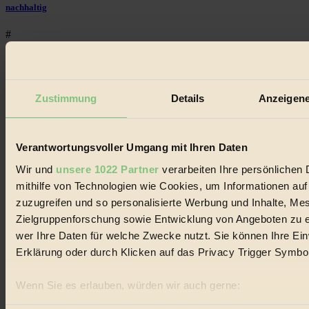
nachhaltig
#
Landwirtschaft
#
Zustimmung
Details
Anzeigene
Design
#
Verantwortungsvoller Umgang mit Ihren Daten
Wir und
unsere 1022 Partner
verarbeiten Ihre persönlichen 
Regional
mithilfe von Technologien wie Cookies, um Informationen au
#
zuzugreifen und so personalisierte Werbung und Inhalte, M
Zielgruppenforschung sowie Entwicklung von Angeboten zu e
Garten
wer Ihre Daten für welche Zwecke nutzt. Sie können Ihre Einw
#
Erklärung oder durch Klicken auf das Privacy Trigger Symbo
Recycling
Wenn Sie es erlauben, würden wir auch gerne:
Informationen über Ihre geografische Lage erfassen, 
#