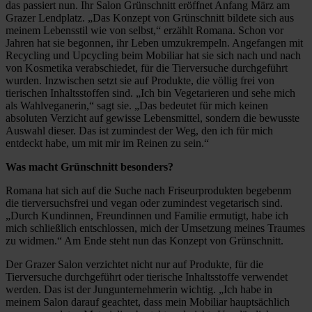
das passiert nun. Ihr Salon Grünschnitt eröffnet Anfang März am
Grazer Lendplatz. „Das Konzept von Grünschnitt bildete sich aus
meinem Lebensstil wie von selbst,“ erzählt Romana. Schon vor
Jahren hat sie begonnen, ihr Leben umzukrempeln. Angefangen mit
Recycling und Upcycling beim Mobiliar hat sie sich nach und nach
von Kosmetika verabschiedet, für die Tierversuche durchgeführt
wurden. Inzwischen setzt sie auf Produkte, die völlig frei von
tierischen Inhaltsstoffen sind. „Ich bin Vegetarieren und sehe mich
als Wahlveganerin,“ sagt sie. „Das bedeutet für mich keinen
absoluten Verzicht auf gewisse Lebensmittel, sondern die bewusste
Auswahl dieser. Das ist zumindest der Weg, den ich für mich
entdeckt habe, um mit mir im Reinen zu sein.“
Was macht Grünschnitt besonders?
Romana hat sich auf die Suche nach Friseurprodukten begebenm
die tierversuchsfrei und vegan oder zumindest vegetarisch sind.
„Durch Kundinnen, Freundinnen und Familie ermutigt, habe ich
mich schließlich entschlossen, mich der Umsetzung meines Traumes
zu widmen.“ Am Ende steht nun das Konzept von Grünschnitt.
Der Grazer Salon verzichtet nicht nur auf Produkte, für die
Tierversuche durchgeführt oder tierische Inhaltsstoffe verwendet
werden. Das ist der Jungunternehmerin wichtig. „Ich habe in
meinem Salon darauf geachtet, dass mein Mobiliar hauptsächlich