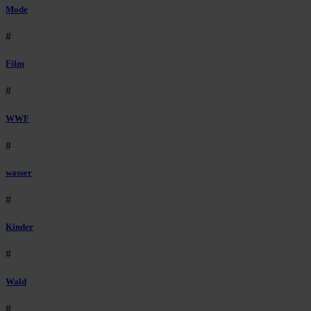
Mode
#
Film
#
WWF
#
wasser
#
Kinder
#
Wald
#