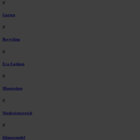
#
Garten
#
Recycling
#
Eco Fashion
#
Illustration
#
Niederösterreich
#
klimawandel