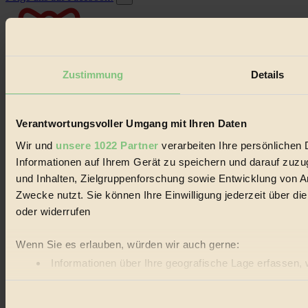
Zustimmung
Details
Ökofundi-Adventskalender
Jeden Tag ein neues Gewinnspiel.
Zum Adventskalender
×
Verantwortungsvoller Umgang mit Ihren Daten
×
Wir und
unsere 1022 Partner
verarbeiten Ihre persönlichen 
Informationen auf Ihrem Gerät zu speichern und darauf zuz
und Inhalten, Zielgruppenforschung sowie Entwicklung von A
Zwecke nutzt. Sie können Ihre Einwilligung jederzeit über d
oder widerrufen
Dieser Artikel ist für Biorama-Mitglieder verfügbar
Wenn Sie es erlauben, würden wir auch gerne:
Hier einloggen
Informationen über Ihre geografische Lage erfassen, 
Noch kein Mitglied?
Ihr Gerät durch aktives Scannen nach bestimmten Merk
Hier gratis registrieren
Einwilligungsauswahl
Erfahren Sie mehr darüber, wie Ihre persönlichen Daten vera