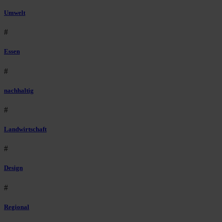
Umwelt
#
Essen
#
nachhaltig
#
Landwirtschaft
#
Design
#
Regional