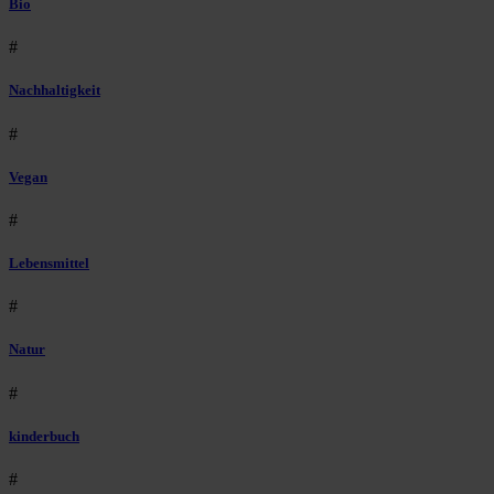
Bio
#
Nachhaltigkeit
#
Vegan
#
Lebensmittel
#
Natur
#
kinderbuch
#