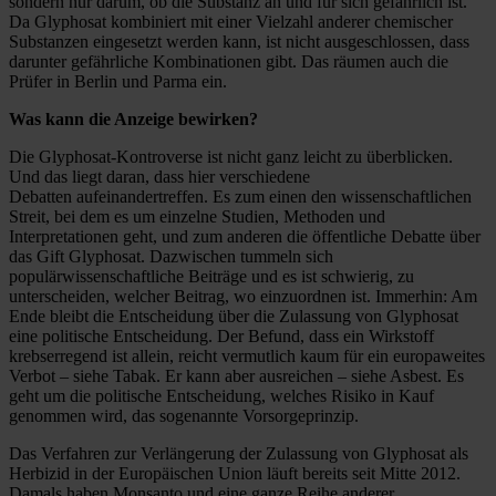
sondern nur darum, ob die Substanz an und für sich gefährlich ist.
Da Glyphosat kombiniert mit einer Vielzahl anderer chemischer
Substanzen eingesetzt werden kann, ist nicht ausgeschlossen, dass
darunter gefährliche Kombinationen gibt. Das räumen auch die
Prüfer in Berlin und Parma ein.
Was kann die Anzeige bewirken?
Die Glyphosat-Kontroverse ist nicht ganz leicht zu überblicken.
Und das liegt daran, dass hier verschiedene
Debatten aufeinandertreffen. Es zum einen den wissenschaftlichen
Streit, bei dem es um einzelne Studien, Methoden und
Interpretationen geht, und zum anderen die öffentliche Debatte über
das Gift Glyphosat. Dazwischen tummeln sich
populärwissenschaftliche Beiträge und es ist schwierig, zu
unterscheiden, welcher Beitrag, wo einzuordnen ist. Immerhin: Am
Ende bleibt die Entscheidung über die Zulassung von Glyphosat
eine politische Entscheidung. Der Befund, dass ein Wirkstoff
krebserregend ist allein, reicht vermutlich kaum für ein europaweites
Verbot – siehe Tabak. Er kann aber ausreichen – siehe Asbest. Es
geht um die politische Entscheidung, welches Risiko in Kauf
genommen wird, das sogenannte Vorsorgeprinzip.
Das Verfahren zur Verlängerung der Zulassung von Glyphosat als
Herbizid in der Europäischen Union läuft bereits seit Mitte 2012.
Damals haben Monsanto und eine ganze Reihe anderer