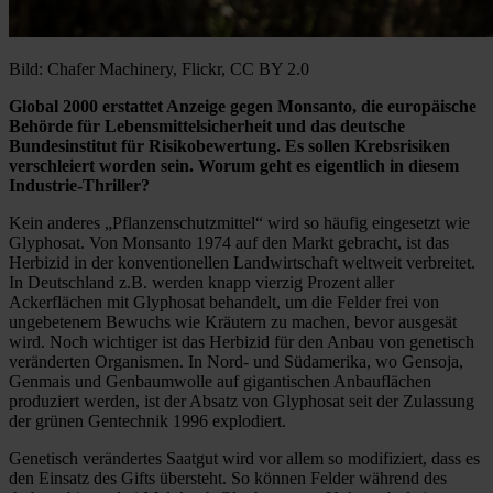
Bild: Chafer Machinery, Flickr, CC BY 2.0
Global 2000 erstattet Anzeige gegen Monsanto, die europäische
Behörde für Lebensmittelsicherheit und das deutsche
Bundesinstitut für Risikobewertung. Es sollen Krebsrisiken
verschleiert worden sein. Worum geht es eigentlich in diesem
Industrie-Thriller?
Kein anderes „Pflanzenschutzmittel“ wird so häufig eingesetzt wie
Glyphosat. Von Monsanto 1974 auf den Markt gebracht, ist das
Herbizid in der konventionellen Landwirtschaft weltweit verbreitet.
In Deutschland z.B. werden knapp vierzig Prozent aller
Ackerflächen mit Glyphosat behandelt, um die Felder frei von
ungebetenem Bewuchs wie Kräutern zu machen, bevor ausgesät
wird. Noch wichtiger ist das Herbizid für den Anbau von genetisch
veränderten Organismen. In Nord- und Südamerika, wo Gensoja,
Genmais und Genbaumwolle auf gigantischen Anbauflächen
produziert werden, ist der Absatz von Glyphosat seit der Zulassung
der grünen Gentechnik 1996 explodiert.
Genetisch verändertes Saatgut wird vor allem so modifiziert, dass es
den Einsatz des Gifts übersteht. So können Felder während des