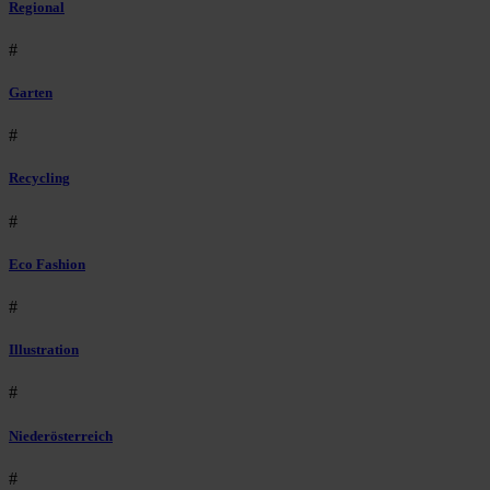
Regional
#
Garten
#
Recycling
#
Eco Fashion
#
Illustration
#
Niederösterreich
#