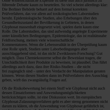
Ohne wissenschaftliche Expertise ist diese nun auch juristisch zu
führende Debatte kaum zu beurteilen. So viel scheint allerdings klar:
Die Berliner Behörde beharrt auf dem formal korrekten
Prüfverfahren, das vor allem auf toxikologischen Laborstudien
beruht. Epidemiologische Studien, also Erhebungen über den
Gesundheitszustand der Bevölkerung in Gebieten, in denen
Glyphosat massenhaft eingesetzt wird, spielen darin kaum eine
Rolle. Die Laborstudien, das sind aufwendig angelegte Experimente
unter künstlichen Bedingungen, Epidemiologie, das ist realitätsnahe
Feldforschung, meinen viele wissenschaftliche
Kommentatoren. Wenn die Lebensrealität in der Überprüfung kaum
eine Rolle spielt, Studien unter Laborbedingungen aber
ausschlaggebend sind, ist das nicht Zweiklassen-Forschung? Gut
möglich. Dass Chemiekonzerne selbst die Beweislast tragen, die
Unschädlichkeit ihrer Produkte zu beweisen, ist plausibel. Das führt
allerdings auch dazu, dass ihre Risiko-Studien – die nicht
frei zugänglich sind – unter den Verdacht der Manipulation geraten
können. Wenn diesen Studien dann im Prüfverfahren den Ausschlag
geben, wirft das zwangsläufig Fragen auf.
Ob die Risikobewertung bei einem Stoff wie Glyphosat nicht auch
dessen Einsatzformen und Anwendungsmöglichkeiten
berücksichtigen sollte, ist eine Diskussion wert. Im europäischen
Glyphosat-Zulassungsverfahren geht es aber streng genommen nicht
darum zu klären, ob die Anwendung von Glyphosat gefährlich ist,