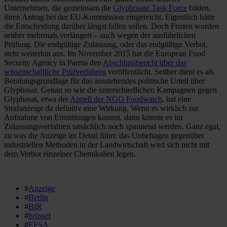
Unternehmen, die gemeinsam die
Glyphosate Task Force
bilden,
ihren Antrag bei der EU-Kommission eingereicht. Eigentlich hätte
die Entscheidung darüber längst fallen sollen. Doch Fristen wurden
seither mehrmals verlängert – auch wegen der ausführlichen
Prüfung. Die endgültige Zulassung, oder das endgültige Verbot,
steht weiterhin aus. Im November 2015 hat die European Food
Security Agency in Parma den
Abschlussbericht über das
wissenschaftliche Prüfverfahren
veröffentlicht. Seither dient es als
Beratungsgrundlage für das ausstehendes politische Urteil über
Glyphosat. Genau so wie die unterschiedlichen Kampagnen gegen
Glyphosat, etwa der
Appell der NGO Foodwatch
, hat eine
Strafanzeige da definitiv eine Wirkung. Wenn es wirklich zur
Aufnahme von Ermittlungen kommt, dann könnte es im
Zulassungsverfahren tatsächlich noch spannend werden. Ganz egal,
zu was die Anzeige im Detail führt: das Unbehagen gegenüber
industriellen Methoden in der Landwirtschaft wird sich nicht mit
dem Verbot einzelner Chemikalien legen.
#
Anzeige
#
Berlin
#
BfR
#
brüssel
#
EFSA