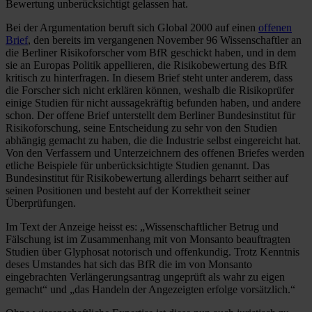
Bewertung unberücksichtigt gelassen hat.
Bei der Argumentation beruft sich Global 2000 auf einen
offenen
Brief
, den bereits im vergangenen November 96 Wissenschaftler an
die Berliner Risikoforscher vom BfR geschickt haben, und in dem
sie an Europas Politik appellieren, die Risikobewertung des BfR
kritisch zu hinterfragen. In diesem Brief steht unter anderem, dass
die Forscher sich nicht erklären können, weshalb die Risikoprüfer
einige Studien für nicht aussagekräftig befunden haben, und andere
schon. Der offene Brief unterstellt dem Berliner Bundesinstitut für
Risikoforschung, seine Entscheidung zu sehr von den Studien
abhängig gemacht zu haben, die die Industrie selbst eingereicht hat.
Von den Verfassern und Unterzeichnern des offenen Briefes werden
etliche Beispiele für unberücksichtigte Studien genannt. Das
Bundesinstitut für Risikobewertung allerdings beharrt seither auf
seinen Positionen und besteht auf der Korrektheit seiner
Überprüfungen.
Im Text der Anzeige heisst es: „Wissenschaftlicher Betrug und
Fälschung ist im Zusammenhang mit von Monsanto beauftragten
Studien über Glyphosat notorisch und offenkundig. Trotz Kenntnis
deses Umstandes hat sich das BfR die im von Monsanto
eingebrachten Verlängerungsantrag ungeprüft als wahr zu eigen
gemacht“ und „das Handeln der Angezeigten erfolge vorsätzlich.“