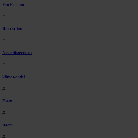
Eco Fashion
#
Illustration
#
Niederösterreich
#
klimawandel
#
Essen
#
Räder
#