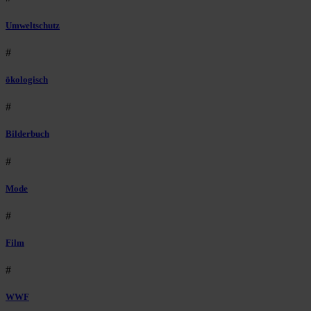
Umweltschutz
#
ökologisch
#
Bilderbuch
#
Mode
#
Film
#
WWF