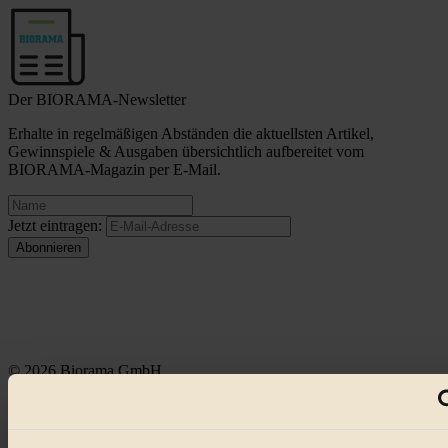
Der BIORAMA-Newsletter
Erhalte in regelmäßigen Abständen die aktuellsten Artikel,
Gewinnspiele & Ausgaben übersichtlich aufbereitet vom
BIORAMA-Magazin per E-Mail.
Jetzt eintragen:
© 2026 Biorama GmbH
Impressum & Disclaimer
Datenschutz
Mediadaten