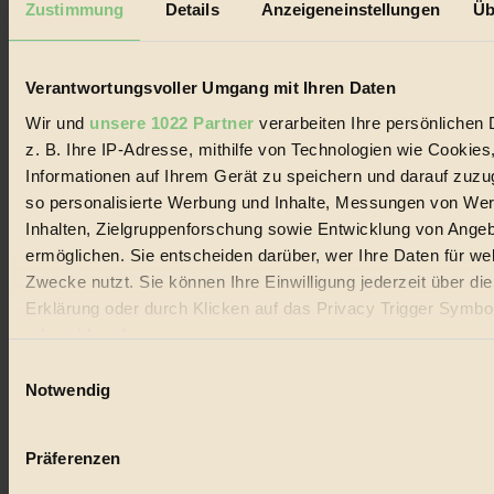
Zustimmung
Details
Anzeigeneinstellungen
Üb
Biorama steht für einen nachhaltigen Lebensstil und bewussten
Lebenswandel. Es ist eine moderne Plattform für Ideen, Menschen
und Produkte, ein Leitfaden im schnell wachsenden Markt des
Verantwortungsvoller Umgang mit Ihren Daten
Handels mit Bioprodukten, des Fair-Trade sowie der Branche
alternativer Energien.
Wir und
unsere 1022 Partner
verarbeiten Ihre persönlichen 
Social Media
z. B. Ihre IP-Adresse, mithilfe von Technologien wie Cookies
22.601 Fans auf Facebook
Informationen auf Ihrem Gerät zu speichern und darauf zuzu
3.415 Follower auf Twitter
so personalisierte Werbung und Inhalte, Messungen von We
Folge uns auf Instagram
Themen
Inhalten, Zielgruppenforschung sowie Entwicklung von Ange
#
ermöglichen. Sie entscheiden darüber, wer Ihre Daten für we
Zwecke nutzt. Sie können Ihre Einwilligung jederzeit über di
Bio
Erklärung oder durch Klicken auf das Privacy Trigger Symbo
#
oder widerrufen
Einwilligungsauswahl
Nachhaltigkeit
Wenn Sie es erlauben, würden wir auch gerne:
Notwendig
Informationen über Ihre geografische Lage erfassen, 
#
auf einige Meter genau sein können
Präferenzen
Vegan
Ihr Gerät durch aktives Scannen nach bestimmten 