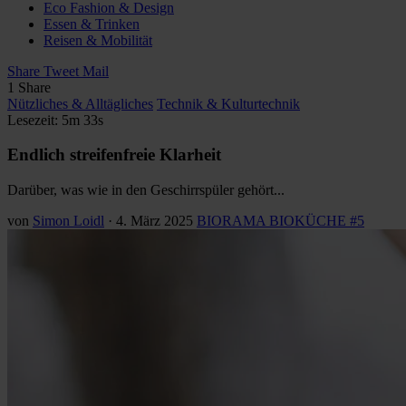
Eco Fashion & Design
Essen & Trinken
Reisen & Mobilität
Share
Tweet
Mail
1
Share
Nützliches & Alltägliches
Technik & Kulturtechnik
Lesezeit: 5m 33s
Endlich streifenfreie Klarheit
Darüber, was wie in den Geschirrspüler gehört...
von
Simon Loidl
·
4. März 2025
BIORAMA BIOKÜCHE #5