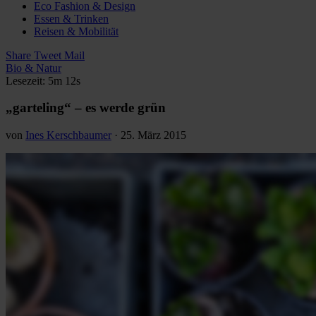
Eco Fashion & Design
Essen & Trinken
Reisen & Mobilität
Share
Tweet
Mail
Bio & Natur
Lesezeit: 5m 12s
„garteling“ – es werde grün
von
Ines Kerschbaumer
·
25. März 2015