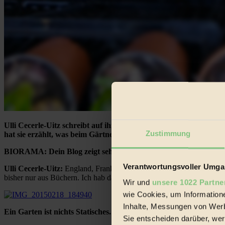
Ulli Cecerle-Uitz schreibt auf ihrem Blog „garteling“ über ihr
Zustimmung
hat sie erzählt, was beim Gärtnern beachtet werden sollte, war
BIORAMA:
Dein Blog zeigt sehr schön, dass du dich in deinem 
Verantwortungsvoller Umgan
Ulli Cecerle-Uitz:
England, Frankreich, Italien – alles Objekte mein
bisher nur aus Büchern. Ich hab da noch viel vor.
Wir und
unsere 1022 Partne
wie Cookies, um Information
Inhalte, Messungen von Werb
Ein Garten ist nichts Statisches. Er braucht also immer Pflege 
Sie entscheiden darüber, wer