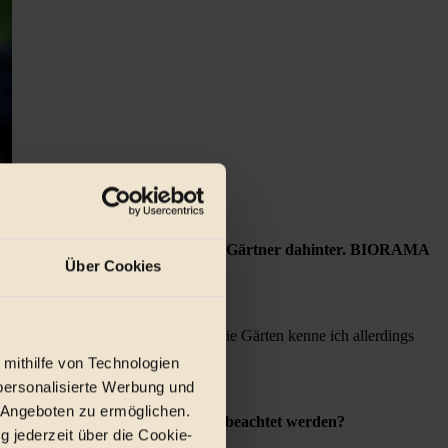
leidenschaftlichen Gärtnerinnen und Gärtner dahinter. BIORAMA
Über Cookies
en, das beste am Ganzen ist.
ingsgarten?
 ganz speziellen Gartencharakter. Die Gärten kenne ich allerdings
 mithilfe von Technologien
personalisierte Werbung und
 Angeboten zu ermöglichen.
rade die Gartenzeit schlechthin – beachtet werden?
g jederzeit über die Cookie-