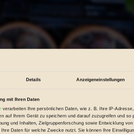
en eigenen kleinen Garten, und über andere Grünflächen und die 
Details
Anzeigeneinstellungen
um manches einfach nicht wachsen will und warum kein Ende zu seh
eigenen Garten wohl fühlst: Hast du trotzdem weltweit einen Liebl
g mit Ihren Daten
er Begierde, wenn es um die Gartenkultur geht. Jedes Land hat da seinen
r
verarbeiten Ihre persönlichen Daten, wie z. B. Ihre IP-Adresse,
en auf Ihrem Gerät zu speichern und darauf zuzugreifen und so 
ung und Inhalten, Zielgruppenforschung sowie Entwicklung von
und Aufmerksamkeit. Was muss denn im Winter – für Laien nicht ge
 Ihre Daten für welche Zwecke nutzt. Sie können Ihre Einwilligun