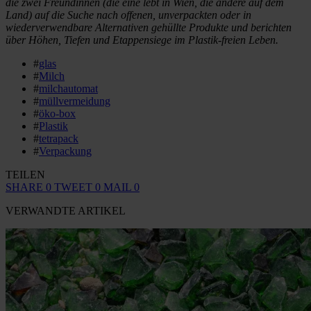
die zwei Freundinnen (die eine lebt in Wien, die andere auf dem
Land) auf die Suche nach offenen, unverpackten oder in
wiederverwendbare Alternativen gehüllte Produkte und berichten
über Höhen, Tiefen und Etappensiege im Plastik-freien Leben.
#
glas
#
Milch
#
milchautomat
#
müllvermeidung
#
öko-box
#
Plastik
#
tetrapack
#
Verpackung
TEILEN
SHARE
0
TWEET
0
MAIL
0
VERWANDTE ARTIKEL