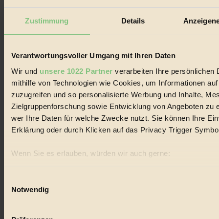
Der BIORAMA-Newsletter
Zustimmung
Details
Anzeigene
Erhalte in regelmäßigen Abständen die aktuellsten Artikel,
Gewinnspiele & Ausgaben übersichtlich aufbereitet vom
BIORAMA-Magazin per E-Mail.
Verantwortungsvoller Umgang mit Ihren Daten
Wir und
unsere 1022 Partner
verarbeiten Ihre persönlichen 
Jetzt eintragen:
mithilfe von Technologien wie Cookies, um Informationen au
zuzugreifen und so personalisierte Werbung und Inhalte, M
Zielgruppenforschung sowie Entwicklung von Angeboten zu e
wer Ihre Daten für welche Zwecke nutzt. Sie können Ihre Einw
Erklärung oder durch Klicken auf das Privacy Trigger Symbo
© 2026 Biorama GmbH
Wenn Sie es erlauben, würden wir auch gerne:
Informationen über Ihre geografische Lage erfassen, 
Impressum & Disclaimer
Datenschutz
sein können
Einwilligungsauswahl
Mediadaten
Notwendig
Ihr Gerät durch aktives Scannen nach bestimmten Merk
Biorama steht für einen nachhaltigen Lebensstil und bewussten
Erfahren Sie mehr darüber, wie Ihre persönlichen Daten verar
Lebenswandel. Es ist eine moderne Plattform für Ideen, Menschen
Präferenzen im
Abschnitt Einzelheiten
fest.