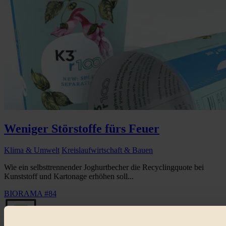
Weniger Störstoffe fürs Feuer
Klima & Umwelt
Kreislaufwirtschaft & Bauen
Wie ein selbsttrennender Joghurtbecher die Recyclingquote bei
Kunststoff und Kartonage erhöhen soll...
BIORAMA #84