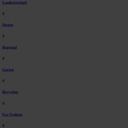
Landwirtschaft
#
Design
#
Regional
#
Garten
#
Recycling
#
Eco Fashion
#