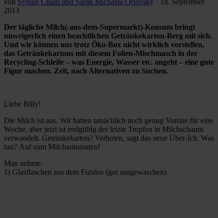
von
Sybille Chiari und Sarah Michaela Orlovsky
·
18. September
2013
Der tägliche Milch(-aus-dem-Supermarkt)-Konsum bringt
unweigerlich einen beachtlichen Getränkekarton-Berg mit sich.
Und wir können uns trotz Öko-Box nicht wirklich vorstellen,
das Getränkekartons mit diesem Folien-Mischmasch in der
Recycling-Schleife – was Energie, Wasser etc. angeht – eine gute
Figur machen. Zeit, nach Alternativen zu Suchen.
Liebe Billy!
Die Milch ist aus. Wir hatten tatsächlich noch genug Vorräte für eine
Woche, aber jetzt ist endgültig der letzte Tropfen in Milchschaum
verwandelt. Getränkekarton? Verboten, sagt das neue Über-Ich. Was
tun? Auf zum Milchautomaten!
Man nehme:
1) Glasflaschen aus dem Fundus (gut ausgewaschen)