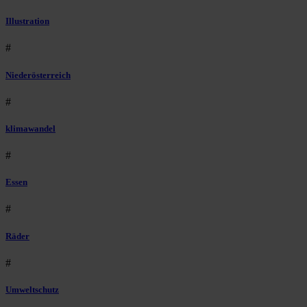
Illustration
#
Niederösterreich
#
klimawandel
#
Essen
#
Räder
#
Umweltschutz