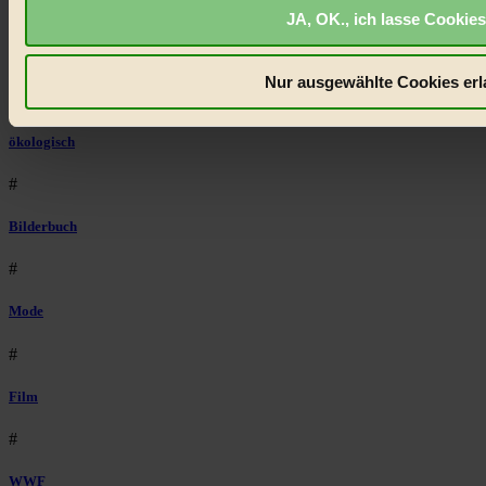
#
JA, OK., ich lasse Cookies
Umweltschutz
Nur ausgewählte Cookies erl
#
ökologisch
#
Bilderbuch
#
Mode
#
Film
#
WWF