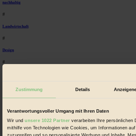
nachhaltig
#
Landwirtschaft
#
Design
#
Regional
#
Zustimmung
Details
Anzeigene
Garten
#
Verantwortungsvoller Umgang mit Ihren Daten
Wir und
unsere 1022 Partner
verarbeiten Ihre persönlichen 
Recycling
mithilfe von Technologien wie Cookies, um Informationen au
#
zuzugreifen und so personalisierte Werbung und Inhalte, M