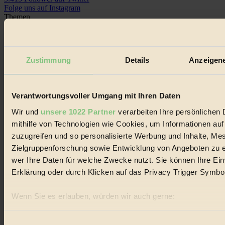
Folge uns auf Instagram
Themen
#
Bio
Zustimmung
Details
Anzeigene
#
Nachhaltigkeit
Verantwortungsvoller Umgang mit Ihren Daten
#
Wir und
unsere 1022 Partner
verarbeiten Ihre persönlichen 
mithilfe von Technologien wie Cookies, um Informationen au
Vegan
zuzugreifen und so personalisierte Werbung und Inhalte, M
#
Zielgruppenforschung sowie Entwicklung von Angeboten zu e
wer Ihre Daten für welche Zwecke nutzt. Sie können Ihre Einw
Lebensmittel
Erklärung oder durch Klicken auf das Privacy Trigger Symbo
#
Wenn Sie es erlauben, würden wir auch gerne:
Natur
Informationen über Ihre geografische Lage erfassen, 
können
#
Einwilligungsauswahl