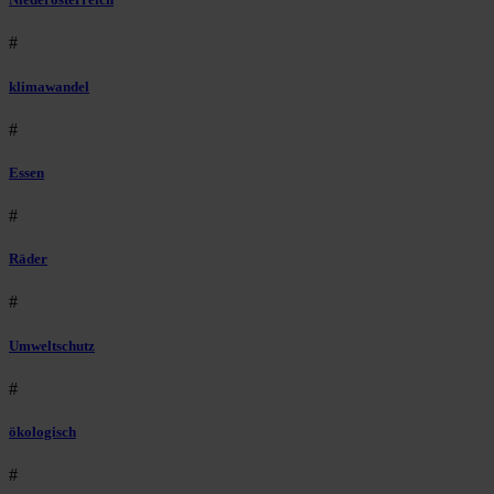
#
klimawandel
#
Essen
#
Räder
#
Umweltschutz
#
ökologisch
#