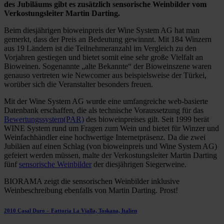
des Jubiläums gibt es zusätzlich sensorische Weinbilder vom
Verkostungsleiter Martin Darting.
Beim diesjährigen bioweinpreis der Wine System AG hat man
gemerkt, dass der Preis an Bedeutung gewinnnt. Mit 184 Winzern
aus 19 Ländern ist die Teilnehmeranzahl im Vergleich zu den
Vorjahren gestiegen und bietet somit eine sehr große Vielfalt an
Bioweinen. Sogenannte „alte Bekannte“ der Bioweinszene waren
genauso vertreten wie Newcomer aus beispielsweise der Türkei,
worüber sich die Veranstalter besonders freuen.
Mit der Wine System AG wurde eine umfangreiche web-basierte
Datenbank erschaffen, die als technische Voraussetzung für das
Bewertungssystem(PAR)
des bioweinpreises gilt. Seit 1999 berät
WINE System rund um Fragen zum Wein und bietet für Winzer und
Weinfachhändler eine hochwertige Internetpräsenz. Da die zwei
Jubiläen auf einen Schlag (von bioweinpreis und Wine System AG)
gefeiert werden müssen, malte der Verkostungsleiter Martin Darting
fünf
sensorische Weinbilder
der diesjährigen Siegerweine.
BIORAMA zeigt die sensorischen Weinbilder inklusive
Weinbeschreibung ebenfalls von Martin Darting. Prost!
2010 Casal Duro – Fattoria La Vialla, Toskana, Italien