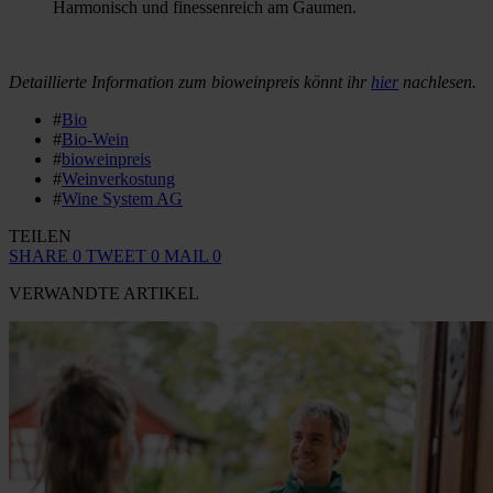
Harmonisch und finessenreich am Gaumen.
Detaillierte Information zum bioweinpreis könnt ihr
hier
nachlesen.
#
Bio
#
Bio-Wein
#
bioweinpreis
#
Weinverkostung
#
Wine System AG
TEILEN
SHARE
0
TWEET
0
MAIL
0
VERWANDTE ARTIKEL