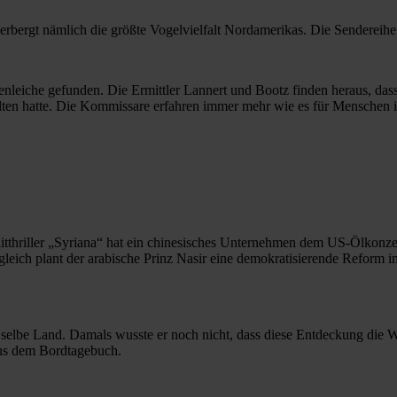
erbergt nämlich die größte Vogelvielfalt Nordamerikas. Die Sendereihe
uenleiche gefunden. Die Ermittler Lannert und Bootz finden heraus, das
halten hatte. Die Kommissare erfahren immer mehr wie es für Menschen is
Politthriller „Syriana“ hat ein chinesisches Unternehmen dem US-Ölko
leich plant der arabische Prinz Nasir eine demokratisierende Reform i
selbe Land. Damals wusste er noch nicht, dass diese Entdeckung die 
us dem Bordtagebuch.