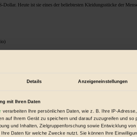
-Dollar. Heute ist sie eines der beliebtesten Kleidungsstücke der Mens
io)
rsten Teil der Sendung geht es um Open-Source-Produkte, die für ein k
er 1983.
, genauer gesagt des Geruchs. Neben dem Tastsinn ist der Geruchssinn d
Details
Anzeigeneinstellungen
e Philosophie der Gerüche geschrieben hat, folgt Enthoven einigen Fr
g mit Ihren Daten
t das Leben Karl Liebknechts. Der sozialistische Politiker war bei Aus
Freie Sozialistische Republik aus, bevor er sechs Tage später erschosse
r
verarbeiten Ihre persönlichen Daten, wie z. B. Ihre IP-Adresse,
en auf Ihrem Gerät zu speichern und darauf zuzugreifen und so 
ung und Inhalten, Zielgruppenforschung sowie Entwicklung von
 Ihre Daten für welche Zwecke nutzt. Sie können Ihre Einwilligun