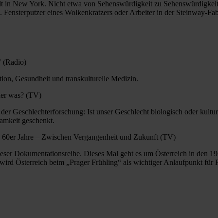
t in New York. Nicht etwa von Sehenswürdigkeit zu Sehenswürdigkeit e
B. Fensterputzer eines Wolkenkratzers oder Arbeiter in der Steinway-Fab
“ (Radio)
ion, Gesundheit und transkulturelle Medizin.
oder was? (TV)
 der Geschlechterforschung: Ist unser Geschlecht biologisch oder kulture
samkeit geschenkt.
e 60er Jahre – Zwischen Vergangenheit und Zukunft (TV)
dieser Dokumentationsreihe. Dieses Mal geht es um Österreich in den 1
ird Österreich beim „Prager Frühling“ als wichtiger Anlaufpunkt für 