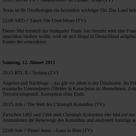
Texas ist für Ornithologen ein besonders wichtiger Ort. Das Land beh
22:00 ARD // Tatort: Die Unsichtbare (TV)
Dieses Mal ermittelt das Stuttgarter Team. Am Seeufer wird eine Fra
unsichtbar bleiben wollte, weil sie sich illegal in Deutschland aufge
Kinder der ermordeten.
Samstag, 12. Jänner 2013
20:15 RTL II // Syriana (TV)
Angebot und Nachfrage – das gilt vor allem in der Ölindustrie. Im 
texanische Unternehmen Ölfelder in Kasachstan zu übernehmen. Zeitg
Terrorist eingestuft. Korruption ohne Ende.
20:15 Arte // Die Welt des Christoph Kolumbus (TV)
Zwischen 1492 und 1504 stieß Christoph Kolumbus vier Mal auf das 
Animationen die Reisewege des Kolumbus und analysiert Auszüge a
22:00 Arte // Planet Jeans – Ganz in Blau (TV)