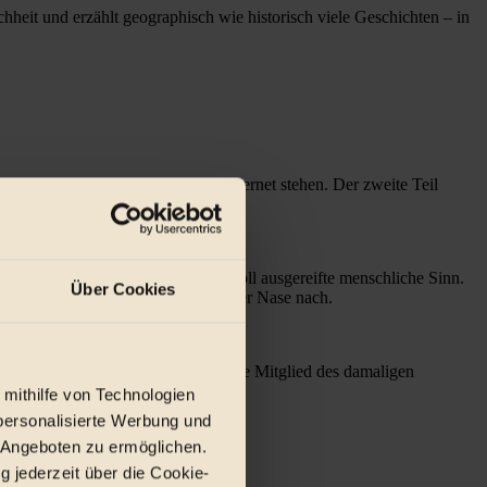
chheit und erzählt geographisch wie historisch viele Geschichten – in
ollektives Geben und Nehmen im Internet stehen. Der zweite Teil
er einzige schon bei der Geburt voll ausgereifte menschliche Sinn.
Über Cookies
agen rund um den Geruch – immer der Nase nach.
bruch des ersten Weltkries das einzige Mitglied des damaligen
n wurde.
 mithilfe von Technologien
personalisierte Werbung und
 Angeboten zu ermöglichen.
g jederzeit über die Cookie-