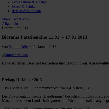
Eco Fashion & Design
Essen & Trinken
Reisen & Mobilität
Share
Tweet
Mail
Allgemein
Lesezeit: 5m 21s
Biorama Patschenkino 11.01. – 17.01.2013
von
Sandra Adler
·
11. Januar 2013
Bewusst leben. Bewusst fernsehen und Radio hören. Ausgewählte
Freitag, 11. Jänner 2013
13:40 Servus TV // Landträume: Schleswig-Holstein (TV)
Die Dokumentationsreihe „Landträume“ besucht eindrucksvolle Lands
Matz hat in seinem Landschaftsgarten eine Fächerlindenallee angeleg
16:05 Servus TV // Naturschützer im Einsatz: Texas (TV)