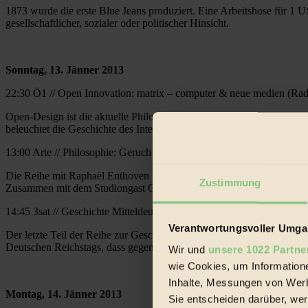
1873 wurde die erste Blue Jeans produziert. Eine Arbeitshose für 1 US
gesellschaftlicher, sozialer oder politischer Hinsicht.
Sonntag, 13. Jänner 2013
22:30 Ö1 // Open Innovation: matrix – computer & neue medien (Rad
Open-Design ist die aktuelle Philosophie der Kreativwirtschaft. Im e
beleuchtet die Geschichte des Internets seit seinem Beginn am 1. Jänn
13:00 Arte // Philosophie: Geruch (TV)
Die Reihe mit Raphaël Enthoven führt dieses Mal ins Reich der Sinne
Zustimmung
Zusammen mit dem Studiongast Chantal Jaquet, die ein Buch über di
14:45 3sat // Geschichte Mitteldeutschlands (TV)
Verantwortungsvoller Umgan
Der letzte Teil der Reihe zur Geschichte Mitteldeutschlands beleuchte
Deutschen Reichstags, dass gegen den Krieg eintrat. 1918 rief er die 
Wir und
unsere 1022 Partne
wie Cookies, um Information
Inhalte, Messungen von Werb
Montag, 14. Jänner 2013
Sie entscheiden darüber, wer