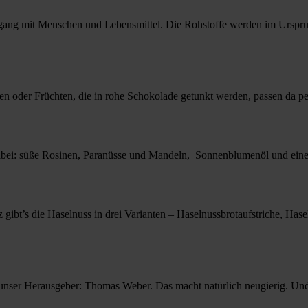
ang mit Menschen und Lebensmittel. Die Rohstoffe werden im Ursprung
n oder Früchten, die in rohe Schokolade getunkt werden, passen da pe
abei: süße Rosinen, Paranüsse und Mandeln, Sonnenblumenöl und eine he
 gibt’s die Haselnuss in drei Varianten – Haselnussbrotaufstriche, Has
 unser Herausgeber: Thomas Weber. Das macht natürlich neugierig. U