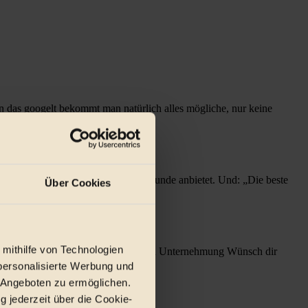
das googelt bekommt man natürlich alles mögliche, nur keine
Senf was Rauchiges für Smoker-Freunde anbietet. Und: „Die beste
Über Cookies
 mithilfe von Technologien
schendes Design der sehr sympathischen Unternehmung Wünsch dir
personalisierte Werbung und
 Angeboten zu ermöglichen.
g jederzeit über die Cookie-