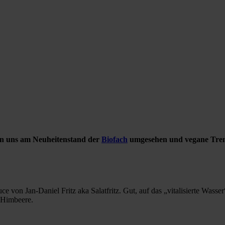
ben uns am Neuheitenstand der
Biofach
umgesehen und vegane Tren
uce von Jan-Daniel Fritz aka Salatfritz. Gut, auf das „vitalisierte Wasse
h Himbeere.