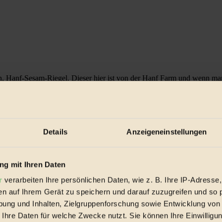
 Hanf-Sesam-Riegel. Dieser hier ist von der Hanf Farm und wenn man 
d zumindest Namenspate für diese BBQ-Sauce, mit der Münchner-Kindl-
Details
Anzeigeneinstellungen
g mit Ihren Daten
r
verarbeiten Ihre persönlichen Daten, wie z. B. Ihre IP-Adresse,
rbeitet werden, kann eigentlich nicht recht viel schief gehen. Erfri
e ist.
en auf Ihrem Gerät zu speichern und darauf zuzugreifen und so 
ung und Inhalten, Zielgruppenforschung sowie Entwicklung von
 Ihre Daten für welche Zwecke nutzt. Sie können Ihre Einwilligun