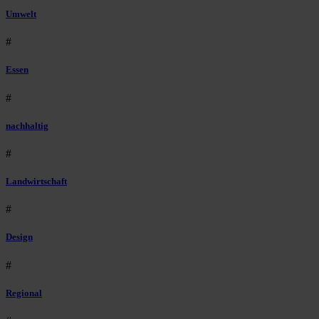
Umwelt
#
Essen
#
nachhaltig
#
Landwirtschaft
#
Design
#
Regional