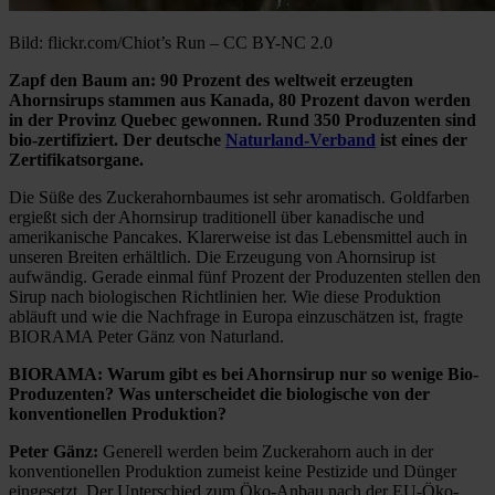
Bild: flickr.com/Chiot’s Run – CC BY-NC 2.0
Zapf den Baum an: 90 Prozent des weltweit erzeugten
Ahornsirups stammen aus Kanada, 80 Prozent davon werden
in der Provinz Quebec gewonnen. Rund 350 Produzenten sind
bio-zertifiziert. Der deutsche
Naturland-Verband
ist eines der
Zertifikatsorgane.
Die Süße des Zuckerahornbaumes ist sehr aromatisch. Goldfarben
ergießt sich der Ahornsirup traditionell über kanadische und
amerikanische Pancakes. Klarerweise ist das Lebensmittel auch in
unseren Breiten erhältlich. Die Erzeugung von Ahornsirup ist
aufwändig. Gerade einmal fünf Prozent der Produzenten stellen den
Sirup nach biologischen Richtlinien her. Wie diese Produktion
abläuft und wie die Nachfrage in Europa einzuschätzen ist, fragte
BIORAMA Peter Gänz von Naturland.
BIORAMA: Warum gibt es bei Ahornsirup nur so wenige Bio-
Produzenten? Was unterscheidet die biologische von der
konventionellen Produktion?
Peter Gänz:
Generell werden beim Zuckerahorn auch in der
konventionellen Produktion zumeist keine Pestizide und Dünger
eingesetzt. Der Unterschied zum Öko-Anbau nach der EU-Öko-