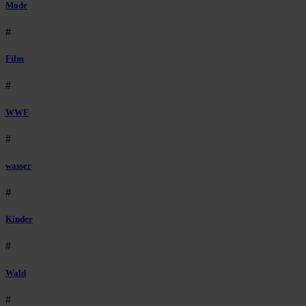
Mode
#
Film
#
WWF
#
wasser
#
Kinder
#
Wald
#