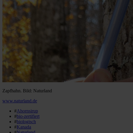
Zapfhahn. Bild: Naturland
www.naturland.de
#
Ahornsirup
#
bio-zertifiert
#
biologisch
#
Kanada
#
Naturland