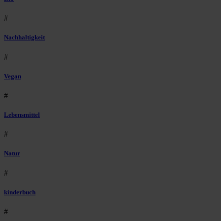
#
Nachhaltigkeit
#
Vegan
#
Lebensmittel
#
Natur
#
kinderbuch
#