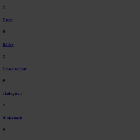
#
Essen
#
Räder
#
Umweltschutz
#
ökologisch
#
Bilderbuch
#