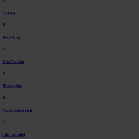
#
Garten
#
Recycling
#
Eco Fashion
#
Illustration
#
Niederösterreich
#
klimawandel