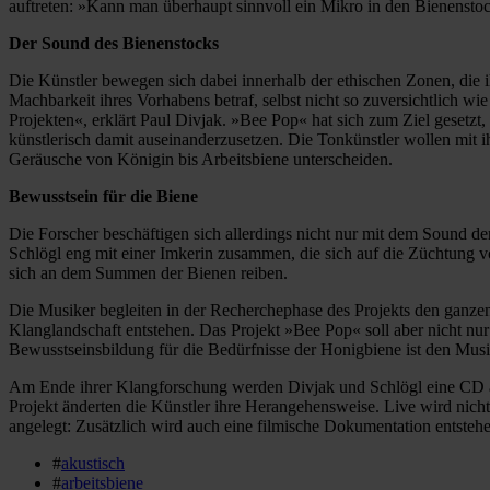
auftreten: »Kann man überhaupt sinnvoll ein Mikro in den Bienenst
Der Sound des Bienenstocks
Die Künstler bewegen sich dabei innerhalb der ethischen Zonen, die 
Machbarkeit ihres Vorhabens betraf, selbst nicht so zuversichtlich w
Projekten«, erklärt Paul Divjak. »Bee Pop« hat sich zum Ziel gesetz
künstlerisch damit auseinanderzusetzen. Die Tonkünstler wollen mit i
Geräusche von Königin bis Arbeitsbiene unterscheiden.
Bewusstsein für die Biene
Die Forscher beschäftigen sich allerdings nicht nur mit dem Sound de
Schlögl eng mit einer Imkerin zusammen, die sich auf die Züchtung v
sich an dem Summen der Bienen reiben.
Die Musiker begleiten in der Recherchephase des Projekts den ganze
Klanglandschaft entstehen. Das Projekt »Bee Pop« soll aber nicht nu
Bewusstseinsbildung für die Bedürfnisse der Honigbiene ist den Musi
Am Ende ihrer Klangforschung werden Divjak und Schlögl eine CD au
Projekt änderten die Künstler ihre Herangehensweise. Live wird nicht 
angelegt: Zusätzlich wird auch eine filmische Dokumentation entsteh
#
akustisch
#
arbeitsbiene