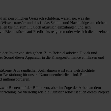
l im persönlichen Gespräch schildern, waren sie, was die
em Wissenstransfer und das ist das Schöne und Nachhaltige an solchen
ellen bis hin zum Flugloch akustisch einzufangen und sich
 wie Bienenstöcke auf Feedbacks reagieren oder wie sich die einzelnen
en der Imker von sich geben. Zum Beispiel arbeiten Divjak und
der Sound dieser Apparatur in die Klangperformance einfließen und
itsbiene. Aus sämtlichen Aufnahmen wird eine vielschichtige
ur Bestäubung für unsere Natur unentbehrlich sind. Eine
 mittransportieren.
zwar Bienen auf der Bühne vor, aber im Zuge der Arbeit an dem
rschung. So vielseitig wie die Künstler selbst ist auch dieses Projekt