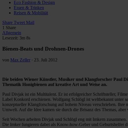
Eco Fashion & Design
Essen & Trinken
Reisen & Mobilität
Share
Tweet
Mail
1
Share
Allgemein
Lesezeit: 3m 8s
Bienen-Beats und Drohnen-Drones
von
Max Zeller
·
23. Juli 2012
Die beiden Wiener Künstler, Musiker und Klangforscher Paul D
Thematik Honigbienen auf kreative Art und Weise an.
Paul Divjak ist ein Multitalent. Er ist erfolgreicher Schriftsteller,
Label Konkord erschienen. Wolfgang Schlögl ist weltbekannt unter 
konzeptueller Klangforschung auf hohem Niveau verschrieben. Ihre ne
Umwelt. Auf die Idee kamen sie durch die Brisanz des Themas, aber vo
Seit Wochen arbeiten Divjak und Schlögl eng mit Imkern zusammen. D
Die Imker fungieren dabei als Know-how-Geber und Geburtshelfer die