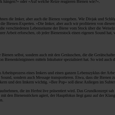
ock hängen?« oder »Auf welche Reize reagieren Bienen wie?«.
ihnen die Imker, aber auch die Bienen vorgeben. Wie Divjak und Schlög
ie die Bienen-Experten. »Die Imker, aber auch wir profitieren von dies
t, die verschiedenen Lebensräume der Biene vom Stock über die Weiselz
hrer Arbeit erforschen, ob jeder Bienenstock einen eigenen Sound hat,
r Bienen selbst, sondern auch mit den Geräuschen, die die Gerätschaft
on Bienenköniginnen mittels Inkubator spezialisiert hat. So wird auch 
n Arbeitsprozess eines Imkers und einen ganzen Lebenszyklus der Arbe
r Sound, sondern auch Message transportieren. Etwa, dass die Bienen z
kern und den Imkern wichtig. »Bee Pop« soll diese Anliegen im Subtext
fnehmen, die im Herbst live präsentiert wird. Das Grundkonzept sah 
mit den Bienenstöcken agiert, der Hauptfokus liegt ganz auf der Klangfo
en.