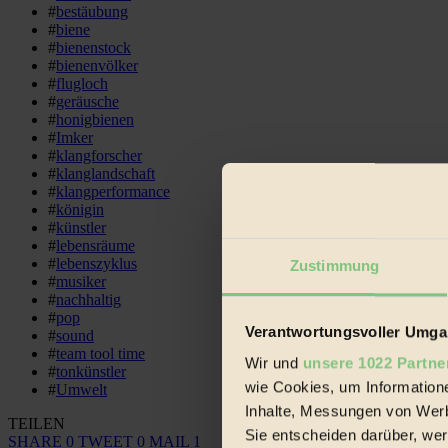
#
bestäubung
#
biene
#
bienenstock
#
bienenvölker
#
flugloch
#
geräusche
#
honigbienen
#
Imker
#
klangforscher
#
klanglandschaft
#
klangperformance
#
königin
#
künstler
#
lebensräume
#
lebenszyklus
Zustimmung
#
musiker
#
nachhaltig
#
pop
Verantwortungsvoller Umgan
#
sound
#
team tool time
Wir und
unsere 1022 Partne
#
tonkünstler
wie Cookies, um Information
#
Umwelt
Inhalte, Messungen von Werb
TEILEN
Sie entscheiden darüber, wer
SHARE
0
TWEET
0
MAIL
1