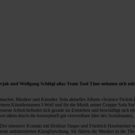
ivjak und Wolfgang Schlögl alias Team Tool Time nehmen sich mit
 Filmemacher, Musiker und Künstler. Sein aktuelles Album »Science Fict
seinem Künstlernamen I-Wolf und für die Musik seiner Gruppe Sofa Su
ueste Arbeit befindet sich gerade im Entstehen und beschäftigt sich e
r allem durch die konzeptuell gut verwertbare Idee des Sozialstaates, 
er intensive Kontakt mit Heidrun Singer und Friedrich Haselsteiner wa
ser ambitionierten Klangforschung. Sie führen die Musiker in die Th