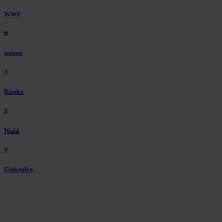
WWF
#
wasser
#
Kinder
#
Wald
#
Einkaufen