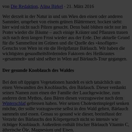
von
Die Redaktion
,
Alina Birkel
·
21. März 2016
Wer derzeit in der Natur in und um Wien den einen oder anderen
Sammler, umgeben von einem grünen Blättermeer, hocken sieht:
hier wird nicht nach Pilzen gesucht. Denn bald blühen nicht nur im
Prater wieder die Bäume – auch einige Kräuter und Pflanzen trauen
sich nach dem langen Frost wieder aus der Erde. Der aktuelle Grund
für die Sammellust im Grünen und die Quelle des »knofligen«
Geruchs von Wien ist ein die Heilpflanze Bärlauch. Wir haben die
wichtigsten gesundheitsfördernden Faktoren des Heilkrautes
»gesammelt« und sind selber in Wien auf Bärlauch-Tour gegangen.
Der gesunde Knoblauch des Waldes
Bei den oft üppigen Vegetationen handelt es sich tatsächlich um
einen Verwandten des Knoblauchs, den Bärlauch. Dieser verdankt
seinen Namen zum einen der Familie der Lauchgewächse, zum
anderen dem Mythos, dass Bären diesen vorzugsweise nach dem
Winterschlaf
gefressen haben. Wer seinen Cholesterinspiegel senken
möchte, der sollte vorzugsweise selbst in den Wald gehen, Bärlauch
sammeln und essen. Genau so gesund wie dieser, beeinflusst der
Verzehr des Bärlauchs den Körpergeruch nicht so intensiv wie
richtiger Knoblauch. Außerdem enthält frischer Bärlauch Vitamin C,
ätherische Öle, Magnesium und Eisen.