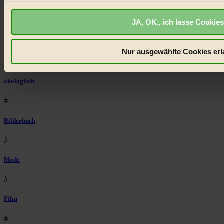
Räder
JA, OK., ich lasse Cookies
#
Umweltschutz
Nur ausgewählte Cookies erl
#
ökologisch
#
Bilderbuch
#
Mode
#
Film
#