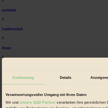
#
nachhaltig
#
Landwirtschaft
#
Design
#
Regional
#
Zustimmung
Details
Anzeigene
Garten
Verantwortungsvoller Umgang mit Ihren Daten
#
Wir und
unsere 1022 Partner
verarbeiten Ihre persönlichen 
Recycling