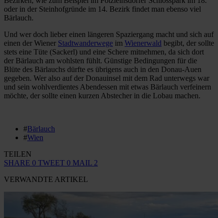
Bezirken, wie zum Beispiel im Pötzleinsdorfer Schlosspark im 18.
oder in der Steinhofgründe im 14. Bezirk findet man ebenso viel
Bärlauch.
Und wer doch lieber einen längeren Spaziergang macht und sich auf
einen der Wiener
Stadtwanderwege
im
Wienerwald
begibt, der sollte
stets eine Tüte (Sackerl) und eine Schere mitnehmen, da sich dort
der Bärlauch am wohlsten fühlt. Günstige Bedingungen für die
Blüte des Bärlauchs dürfte es übrigens auch in den Donau-Auen
gegeben. Wer also auf der Donauinsel mit dem Rad unterwegs war
und sein wohlverdientes Abendessen mit etwas Bärlauch verfeinern
möchte, der sollte einen kurzen Abstecher in die Lobau machen.
#
Bärlauch
#
Wien
TEILEN
SHARE
0
TWEET
0
MAIL
2
VERWANDTE ARTIKEL