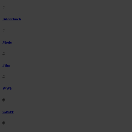
#
Bilderbuch
#
Mode
#
Film
#
WWF
#
wasser
#