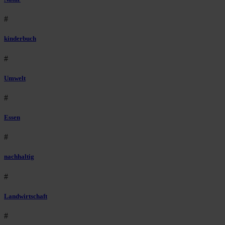
#
kinderbuch
#
Umwelt
#
Essen
#
nachhaltig
#
Landwirtschaft
#