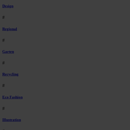
Design
#
Regional
#
Garten
#
Recycling
#
Eco Fashion
#
Illustration