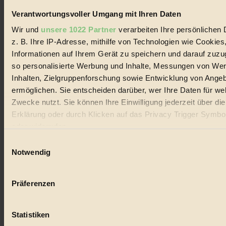
Verantwortungsvoller Umgang mit Ihren Daten
Wir und
unsere 1022 Partner
verarbeiten Ihre persönlichen 
Coverstory
z. B. Ihre IP-Adresse, mithilfe von Technologien wie Cookies
Informationen auf Ihrem Gerät zu speichern und darauf zuzu
GROSSER WIRBEL um Versuche, den Ozean und
so personalisierte Werbung und Inhalte, Messungen von We
seine Bewegungen festzuhalten.
Inhalten, Zielgruppenforschung sowie Entwicklung von Ange
Außerdem im Heft
ermöglichen. Sie entscheiden darüber, wer Ihre Daten für we
Zwecke nutzt. Sie können Ihre Einwilligung jederzeit über di
RISKANT:
Wenn Meeres- und Wildvögel im
Erklärung oder durch Klicken auf das Privacy Trigger Symbo
Freilandhühnerbetrieb vorbeischauen.
GEMEIN:
Tropische Stechmücken fühlen sich in
oder widerrufen
Mitteleuropa inziwschen oft zu Hause.
Einwilligungsauswahl
GEMEINER:
Es gibt nun Weinflaschen, die nach
Wenn Sie es erlauben, würden wir auch gerne:
Notwendig
Entleerung voll wieder zu dir zurückkommen.
Informationen über Ihre geografische Lage erfassen, 
auf einige Meter genau sein können
Präferenzen
Ihr Gerät durch aktives Scannen nach bestimmten 
(Fingerprinting) identifizieren
Der BIORAMA-Newsletter
Statistiken
Erfahren Sie mehr darüber, wie Ihre persönlichen Daten verar