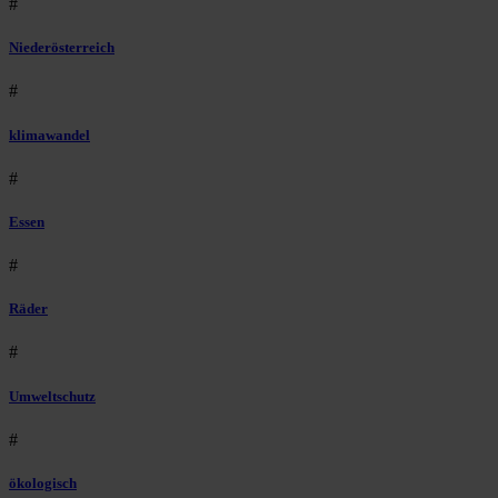
#
Niederösterreich
#
klimawandel
#
Essen
#
Räder
#
Umweltschutz
#
ökologisch