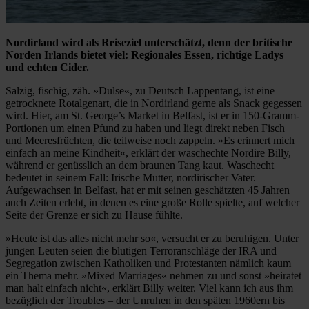
Nordirland wird als Reiseziel unterschätzt, denn der britische
Norden Irlands bietet viel: Regionales Essen, richtige Ladys
und echten Cider.
Salzig, fischig, zäh. »Dulse«, zu Deutsch Lappentang, ist eine
getrocknete Rotalgenart, die in Nordirland gerne als Snack gegessen
wird. Hier, am St. George’s Market in Belfast, ist er in 150-Gramm-
Portionen um einen Pfund zu haben und liegt direkt neben Fisch
und Meeresfrüchten, die teilweise noch zappeln. »Es erinnert mich
einfach an meine Kindheit«, erklärt der waschechte Nordire Billy,
während er genüsslich an dem braunen Tang kaut. Waschecht
bedeutet in seinem Fall: Irische Mutter, nordirischer Vater.
Aufgewachsen in Belfast, hat er mit seinen geschätzten 45 Jahren
auch Zeiten erlebt, in denen es eine große Rolle spielte, auf welcher
Seite der Grenze er sich zu Hause fühlte.
»Heute ist das alles nicht mehr so«, versucht er zu beruhigen. Unter
jungen Leuten seien die blutigen Terroranschläge der IRA und
Segregation zwischen Katholiken und Protestanten nämlich kaum
ein Thema mehr. »Mixed Marriages« nehmen zu und sonst »heiratet
man halt einfach nicht«, erklärt Billy weiter. Viel kann ich aus ihm
bezüglich der Troubles – der Unruhen in den späten 1960ern bis