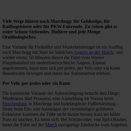
Viele Wege führen nach Marchegg: für Gehlustige, für
Radbegeisterte oder für PKW-Fahrende. Zu Sehen gibt es
unter Schutz Stehendes, Huftiere und jede Menge
Ornithologisches.
Eine Variante für Freiluftler und Muskelanstrenger ist ein Ausflug
nach Marchegg mit Start im Städtchen
Angern an der March
, und
wieder retour. 50 Minuten dauert die Fahrt vom Wiener
Hauptbahnhof ins niederösterreichische Angern. Einmal
angekommen, kann man sich per pedes, per Velo oder via Kanu
flussabwärts bewegen und dabei das Auenreservat erleben.
Per Velo, per pedes oder via Kanu
Die kanutische Variante der Aubesichtigung braucht drei Dinge:
Mindestens fünf Personen, eine Anmeldung im Voraus beim
Storchenhaus
in Marchegg und badetaugliche Fußbekleidung –
Denn beim Ein- und Aussteigen der vierstündigen geführten
Exkursion kommen die Füße nicht darum herum, kurz ins kühle
Nass zu tauchen. Es lohnt sich. Bei Schönwetter, von Juni-Oktober,
bietet die Fahrt auf der
March
einzigartige Eindrücke vom Augebiet.