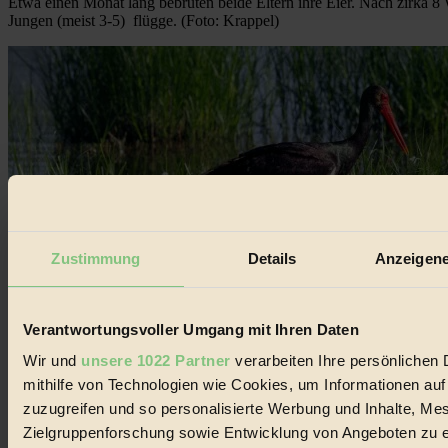
Etwa einen Monat lang bebrüten beide Eltern ihre Eier. Nach zirka 
Jungen (meist 3-5) flügge. (Foto: Krappel)
Zustimmung
Details
Anzeigene
Verantwortungsvoller Umgang mit Ihren Daten
Wir und
unsere 1022 Partner
verarbeiten Ihre persönlichen 
mithilfe von Technologien wie Cookies, um Informationen au
zuzugreifen und so personalisierte Werbung und Inhalte, M
Zielgruppenforschung sowie Entwicklung von Angeboten zu e