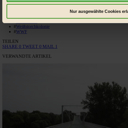
#
Schloss Marchegg
#
Störche
#
Storchenhaus
Nur ausgewählte Cookies erl
#
Wasserbüffel
#
Weissstorch
#
Weißstorchkolonie
#
WWF
TEILEN
SHARE
0
TWEET
0
MAIL
1
VERWANDTE ARTIKEL